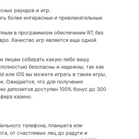
сных раундов и игр.
ать более интересные и привлекательные
пным в программном обеспечении R7, без
евро. Качество игр является еще одной
им лицам собирать какую-либо вашу
 полностью безопасны и надежны, так как
 или iOS вы можете играть в такие игры,
к. Ожидается, что для получения
рех депозитов доступен 100% бонус до 300
сфера казино.
бильного телефона, планшета или
та, от счастливых лиц до радуги и