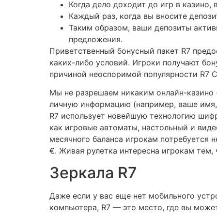
Когда дело доходит до игр в казино, 
Каждый раз, когда вы вносите депоз
Таким образом, ваши депозиты актив
предложения.
Приветственный бонусный пакет R7 предо
каких-либо условий. Игроки получают бону
причиной неоспоримой популярности R7 C
Мы не разрешаем никаким онлайн-казино 
личную информацию (например, ваше имя, 
R7 использует новейшую технологию шифр
как игровые автоматы, настольный и виде
месячного баланса игрокам потребуется н
€. Живая рулетка интересна игрокам тем, 
Зеркала R7
Даже если у вас еще нет мобильного устр
компьютера, R7 — это место, где вы може