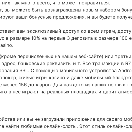
в них так много всего, что может понравиться.
ит, вы можете быть вознаграждены новым набором бону
ируют ваши бонусные предложения, и вы будете получ
ставит вам эксклюзивный доступ ко всем играм, досту
с в размере 10% на первые 3 депозита в размере 100 
asino.
(кроме перечисленных на нашем веб-сайте) или треть
адрес, банковские реквизиты и т. Все транзакции в R7
ования SSL. С помощью мобильного устройства Android
опокер, живые игры казино и даже мобильный блэкдже
е менее 156 долларов. Для каждого из ваших первых т
что в нее играют на реальных площадках и царит атмо
ойства или вы не загрузили приложение для своего мо
те найти любимые онлайн-слоты. Этот стиль онлайн-сло