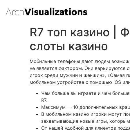
R7 топ казино | 
слоты казино
Мобильные телефоны дают людям возможнос
не является фактором. Они варьируются 
игрок среди мужчин и женщин», «Самая по
мобильном устройстве с помощью iOS или
Чем больше вы играете и чем больше
R7.
Максимум — 10 дополнительных вращ
В мобильном казино игроки могут по
захватывающие новые игры, которым
От нашей удобной для клиентов подд