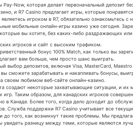
 Pay-Now, которая делает первоначальный депозит бе
зино, и R7 Casino предлагает игры, которые понравятс
е являетесь игроком в R7, обязательно ознакомьтесь
льные мобильные онлайн-игры казино уже сегодня. Заре
, которые вы хотите, без каких-либо раздражающих ил
ских игроков и сайт с высоким трафиком.
риветственный бонус 100% Match, как только вы зареги
лагает вам больше, чем просто шанс выиграть.
 выбор депозитов, включая Visa, MasterCard, Maestro и 
, вы сможете зарабатывать и накапливать бонусы, выи
а своем любимом веб-сайте онлайн-казино.
та создают некоторые захватывающие ситуации, и их
 игр. Таким образом, для канадских игроков совершен
но в Канаде. Более того, когда дело доходит до обслуж
в. Служба поддержки R7 Casino учитывает все текущие
и до того, как возникнут такие проблемы. Мы предлага
ы увидеть разницу между теми, которые являются луч