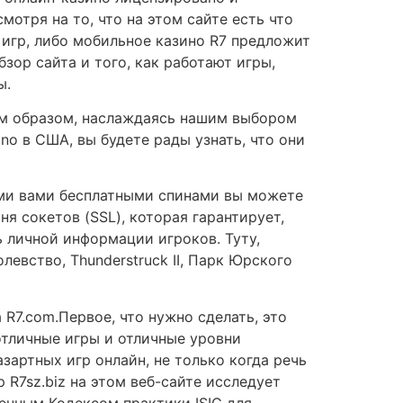
отря на то, что на этом сайте есть что
 игр, либо мобильное казино R7 предложит
зор сайта и того, как работают игры,
ы.
ким образом, наслаждаясь нашим выбором
no в США, вы будете рады узнать, что они
ыми вами бесплатными спинами вы можете
ня сокетов (SSL), которая гарантирует,
ь личной информации игроков. Туту,
евство, Thunderstruck II, Парк Юрского
R7.com.Первое, что нужно сделать, это
отличные игры и отличные уровни
зартных игр онлайн, не только когда речь
р R7sz.biz на этом веб-сайте исследует
ленным Кодексом практики ISIC для