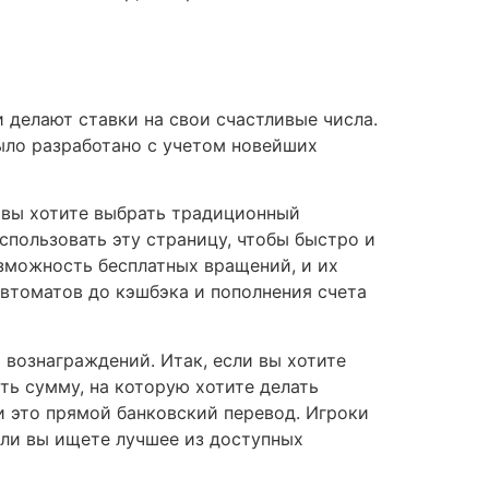
и делают ставки на свои счастливые числа.
ыло разработано с учетом новейших
и вы хотите выбрать традиционный
пользовать эту страницу, чтобы быстро и
озможность бесплатных вращений, и их
автоматов до кэшбэка и пополнения счета
вознаграждений. Итак, если вы хотите
ть сумму, на которую хотите делать
ли это прямой банковский перевод. Игроки
сли вы ищете лучшее из доступных