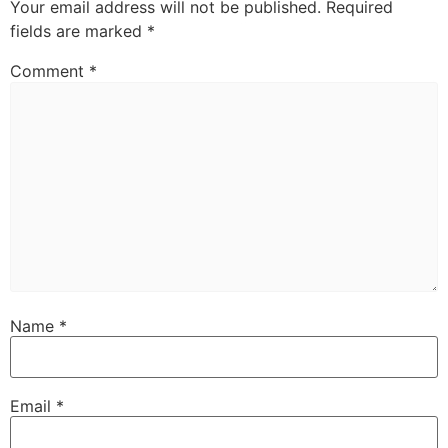
Your email address will not be published.
Required
fields are marked
*
Comment
*
Name
*
Email
*