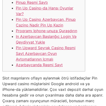
Pinup Rəsmi Saytı
Pin Up Casino-da Hansı Oyunlar
Var?
Pin Up Casino Azerbaycan, Pinup
Cazino Nadir Pin Up Kazin
Proqramı Iphone-unuza Quraşdırın
In Azerbaycan Başlanğıc Login Və
Qeydiyyat Yukle
Pin Upward Seyrək Casino Resmi
Sayt Azerbaycan Oyun
Avtomatlarının Icmalı
Azərbaycanda Rəsmi Sayt
Slot maşınlarını oflayn əylənmək ötrü istifadəçilər Pin
Upward casino müştərisini Google android və ya
iPhone-da yükləməlidirlər. Çox vaxt depozit dərhal oyun
hesabına gedir və onun çıxarılması daha daha ara aparır.
Çıxarış zamanı oyunçunun müraciəti, bonusun mərc