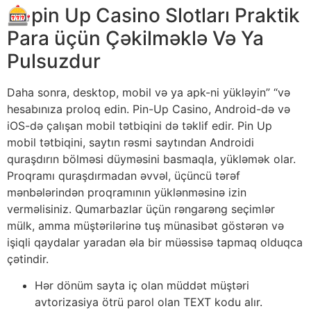
🎰pin Up Casino Slotları Praktik
Para üçün Çəkilməklə Və Ya
Pulsuzdur
Daha sonra, desktop, mobil və ya apk-ni yükləyin” “və
hesabınıza proloq edin. Pin-Up Casino, Android-də və
iOS-də çalışan mobil tətbiqini də təklif edir. Pin Up
mobil tətbiqini, saytın rəsmi saytından Androidi
quraşdırın bölməsi düyməsini basmaqla, yükləmək olar.
Proqramı quraşdırmadan əvvəl, üçüncü tərəf
mənbələrindən proqramının yüklənməsinə izin
verməlisiniz. Qumarbazlar üçün rəngarəng seçimlər
mülk, amma müştərilərinə tuş münasibət göstərən və
işiqli qaydalar yaradan əla bir müəssisə tapmaq olduqca
çətindir.
Hər dönüm sayta iç olan müddət müştəri
avtorizasiya ötrü parol olan TEXT kodu alır.