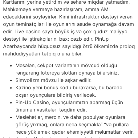
Kartlarımı yerinə yetirdim və səhərə miqdar yatmadım.
Məhkəməyə verməyə hazırlaşıram, amma AMI
edəcəklərini söyləyirlər. Kimi infrastruktur dəstəyi verən
oyun təminatçıları ilə oyunlarını asudə oynamağa davam
edir. Live casino saytı böyük iş və çox quduz maliyyə
dəstəyi ilə iştirakçılarını bax: cəzb edir. PinUp
Azərbaycanda hüquqsuz sayıldığı ötrü ölkəmizdə proloq
məhdudiyyətləri tətbiq oluna bilər.
Məsələn, cekpot variantının mövcud olduğu
rəngarəng lotereya slotları oynaya bilərsiniz.
Simvolizm mövzu ilə aşkar edilir.
Kazino yeni bonus kodu buraxarsa, bu barədə
oxşar oyunçulara bildiriş veriləcək.
Pin-Up Casino, oyunçularımızın aparmaq üçün
ümumən vasitələri təqdim edir.
Məsləhətlər, mərcin, və daha populyar oyunlara
görüş yıxmaq, onlara necə keçməklə” “və pullara
necə yükləmək qədər əhəmiyyətli məlumatlar verir.