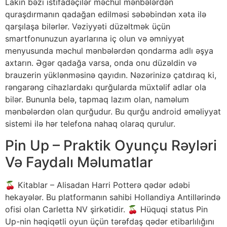
Lakin bəzi istifadəçilər məchul mənbələrdən
quraşdırmanın qadağan edilməsi səbəbindən xəta ilə
qarşılaşa bilərlər. Vəziyyəti düzəltmək üçün
smartfonunuzun ayarlarına iç olun və əmniyyət
menyusunda məchul mənbələrdən qondarma adlı əşya
axtarın. Əgər qadağa varsa, onda onu düzəldin və
brauzerin yüklənməsinə qayıdın. Nəzərinizə çatdıraq ki,
rəngarəng cihazlardakı qurğularda müxtəlif adlar ola
bilər. Bununla belə, tapmaq lazım olan, naməlum
mənbələrdən olan qurğudur. Bu qurğu android əməliyyat
sistemi ilə hər telefona nahaq olaraq qurulur.
Pin Up – Praktik Oyunçu Rəyləri
Və Faydalı Məlumatlar
🍒 Kitablar – Alisadan Harri Potterə qədər ədəbi
hekayələr. Bu platformanın sahibi Hollandiya Antillərində
ofisi olan Carletta NV şirkətidir. 🍒 Hüquqi status Pin
Up-nin həqiqətli oyun üçün tərəfdaş qədər etibarlılığını