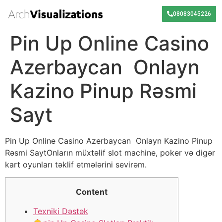
08083045226
Pin Up Online Casino
Azerbaycan ️ Onlayn
Kazino Pinup Rəsmi
Sayt
Pin Up Online Casino Azerbaycan ️ Onlayn Kazino Pinup
Rəsmi Sayt
Onların müxtəlif slot machine, poker və digər
kart oyunları təklif etmələrini sevirəm.
Content
Texniki Dəstək