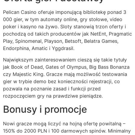
Pelican Casino oferuje imponującą bibliotekę ponad 3
000 gier, w tym automaty online, gry stołowe, video
poker i kasyno na żywo. Sloty stanowią trzon oferty i
pochodzą od takich producentów jak NetEnt, Pragmatic
Play, Spinomenal, Playson, Betsoft, Belatra Games,
Endorphina, Amatic i Yggdrasil.
Największym zainteresowaniem cieszą się takie tytuły
jak Book of Dead, Gates of Olympus, Big Bass Bonanza
czy Majestic King. Gracze mają możliwość testowania
gier w trybie demo bez konieczności rejestracji, co
pozwala na poznanie zasad i funkcji przed
rozpoczęciem gry na prawdziwe pieniądze.
Bonusy i promocje
Nowi gracze mogą liczyć na hojną ofertę powitalną –
150% do 2000 PLN i 100 darmowych spinów. Minimalny