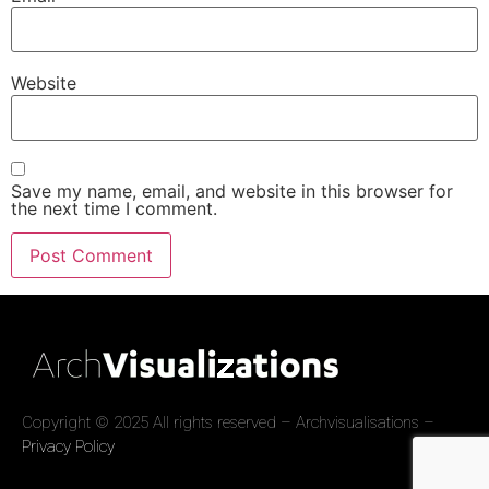
Website
Save my name, email, and website in this browser for
the next time I comment.
Copyright © 2025 All rights reserved – Archvisualisations –
Privacy Policy