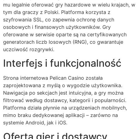
mu legalnie oferować gry hazardowe w wielu krajach, w
tym dla graczy z Polski. Platforma korzysta z
szyfrowania SSL, co zapewnia ochronę danych
osobowych i finansowych użytkowników. Gry
oferowane w serwisie oparte są na certyfikowanych
generatorach liczb losowych (RNG), co gwarantuje
uczciwość rozgrywki.
Interfejs i funkcjonalność
Strona internetowa Pelican Casino została
zaprojektowana z myślą o wygodzie użytkownika.
Nawigacja po sekcjach jest intuicyjna, a gry można
filtrować według dostawcy, kategorii i popularności.
Platforma działa płynnie na urządzeniach mobilnych,
mimo braku dedykowanej aplikacji – zarówno na
systemie Android, jak i iOS.
Oferta gier i dostawcy