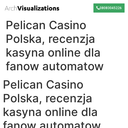
08083045226
Pelican Casino
Polska, recenzja
kasyna online dla
fanow automatow
Pelican Casino
Polska, recenzja
kasyna online dla
fanow automatow