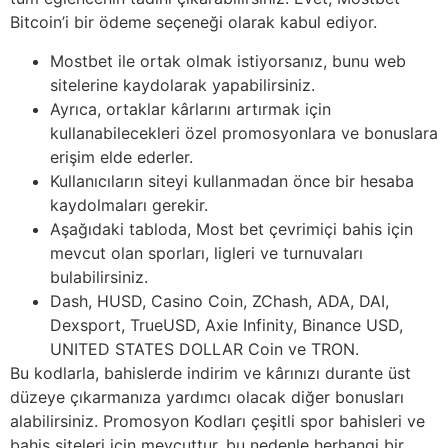
Bitcoin’i bir ödeme seçeneği olarak kabul ediyor.
Mostbet ile ortak olmak istiyorsanız, bunu web
sitelerine kaydolarak yapabilirsiniz.
Ayrıca, ortaklar kârlarını artırmak için
kullanabilecekleri özel promosyonlara ve bonuslara
erişim elde ederler.
Kullanıcıların siteyi kullanmadan önce bir hesaba
kaydolmaları gerekir.
Aşağıdaki tabloda, Most bet çevrimiçi bahis için
mevcut olan sporları, ligleri ve turnuvaları
bulabilirsiniz.
Dash, HUSD, Casino Coin, ZChash, ADA, DAI,
Dexsport, TrueUSD, Axie Infinity, Binance USD,
UNITED STATES DOLLAR Coin ve TRON.
Bu kodlarla, bahislerde indirim ve kârınızı durante üst
düzeye çıkarmanıza yardımcı olacak diğer bonusları
alabilirsiniz. Promosyon Kodları çeşitli spor bahisleri ve
bahis siteleri için mevcuttur, bu nedenle herhangi bir