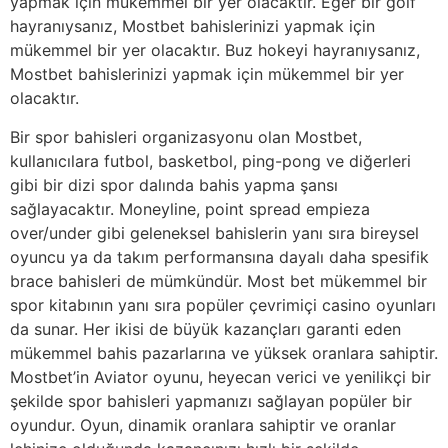
yapmak için mükemmel bir yer olacaktır. Eğer bir golf
hayranıysanız, Mostbet bahislerinizi yapmak için
mükemmel bir yer olacaktır. Buz hokeyi hayranıysanız,
Mostbet bahislerinizi yapmak için mükemmel bir yer
olacaktır.
Bir spor bahisleri organizasyonu olan Mostbet,
kullanıcılara futbol, basketbol, ping-pong ve diğerleri
gibi bir dizi spor dalında bahis yapma şansı
sağlayacaktır. Moneyline, point spread empieza
over/under gibi geleneksel bahislerin yanı sıra bireysel
oyuncu ya da takım performansına dayalı daha spesifik
brace bahisleri de mümkündür. Most bet mükemmel bir
spor kitabının yanı sıra popüler çevrimiçi casino oyunları
da sunar. Her ikisi de büyük kazançları garanti eden
mükemmel bahis pazarlarına ve yüksek oranlara sahiptir.
Mostbet’in Aviator oyunu, heyecan verici ve yenilikçi bir
şekilde spor bahisleri yapmanızı sağlayan popüler bir
oyundur. Oyun, dinamik oranlara sahiptir ve oranlar