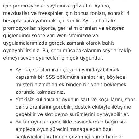
için promosyonlar sayfamıza göz atın. Ayrıca,
mevduatlar ve freespinler için bonus fonları, sonraki 4
hesapta para yatırmak için verilir. Ayrıca haftalık
promosyonlar, sigorta, geri alım oranları ve ekspres
güçlendirici sobre var. Web sitemizde ve
uygulamalarımızda gerçek zamanlı olarak bahis
oynayabilirsiniz. Bu, spor müsabakalarının seyrini takip
etmeyi seven oyuncular için çok uygundur.
Ayrıca, sorularınızın çoğunu yanıtlayabilecek
kapsamlı bir SSS bölümüne sahiptirler, böylece
müşteri hizmetleri ekibinden bir yanıt beklemek
zorunda kalmazsınız.
Yetkisiz kullanıcılar oyunun şart ve koşullarını, spor
bahis oranlarını görebilir, destek ekibiyle iletişime
geçebilir ve slot demo sürümlerini oynayabilirler.
Bu tür oyunlar genellikle casinolardan bağımsız
empieza oyun sürecini manage eden özel
sağlayıcılar tarafından çevrimiçi kumarhaneler