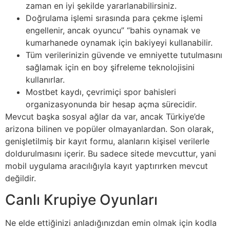
zaman en iyi şekilde yararlanabilirsiniz.
Doğrulama işlemi sırasında para çekme işlemi
engellenir, ancak oyuncu” “bahis oynamak ve
kumarhanede oynamak için bakiyeyi kullanabilir.
Tüm verilerinizin güvende ve emniyette tutulmasını
sağlamak için en boy şifreleme teknolojisini
kullanırlar.
Mostbet kaydı, çevrimiçi spor bahisleri
organizasyonunda bir hesap açma sürecidir.
Mevcut başka sosyal ağlar da var, ancak Türkiye’de
arizona bilinen ve popüler olmayanlardan. Son olarak,
genişletilmiş bir kayıt formu, alanların kişisel verilerle
doldurulmasını içerir. Bu sadece sitede mevcuttur, yani
mobil uygulama aracılığıyla kayıt yaptırırken mevcut
değildir.
Canlı Krupiye Oyunları
Ne elde ettiğinizi anladığınızdan emin olmak için kodla