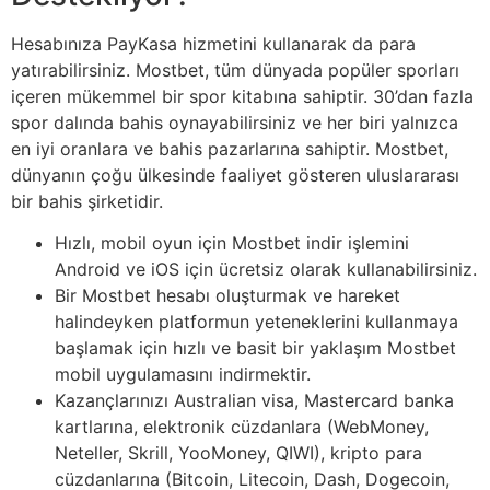
Hesabınıza PayKasa hizmetini kullanarak da para
yatırabilirsiniz. Mostbet, tüm dünyada popüler sporları
içeren mükemmel bir spor kitabına sahiptir. 30’dan fazla
spor dalında bahis oynayabilirsiniz ve her biri yalnızca
en iyi oranlara ve bahis pazarlarına sahiptir. Mostbet,
dünyanın çoğu ülkesinde faaliyet gösteren uluslararası
bir bahis şirketidir.
Hızlı, mobil oyun için Mostbet indir işlemini
Android ve iOS için ücretsiz olarak kullanabilirsiniz.
Bir Mostbet hesabı oluşturmak ve hareket
halindeyken platformun yeteneklerini kullanmaya
başlamak için hızlı ve basit bir yaklaşım Mostbet
mobil uygulamasını indirmektir.
Kazançlarınızı Australian visa, Mastercard banka
kartlarına, elektronik cüzdanlara (WebMoney,
Neteller, Skrill, YooMoney, QIWI), kripto para
cüzdanlarına (Bitcoin, Litecoin, Dash, Dogecoin,