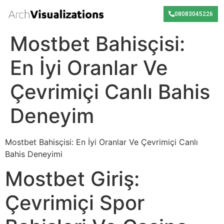
08083045226
Mostbet Bahisçisi:
En İyi Oranlar Ve
Çevrimiçi Canlı Bahis
Deneyim
Mostbet Bahisçisi: En İyi Oranlar Ve Çevrimiçi Canlı
Bahis Deneyimi
Mostbet Giriş:
Çevrimiçi Spor