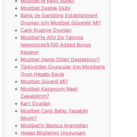
Mostbet’te Kayıt Süreci
Mostbet Destek Ekibi
Bahis Ve Gambling Establishment
Oyunları Için Mostbet Güvenilir Mi?
Canlı Krupiye Oyunları
Mostbet’te Afin De Yatırma
Işleminizde%100 Added Bonus
Kazanın
Mostbet Hangi Dilleri Destekliyor?
Türkiye’den Oyuncular Için Mostbet’e
Oyun Hesabı Kaydı
Mostbet Güvenli Mi?
Mostbet Kazancımı Nasıl
Çekebilirim?
Kart Oyunları
Mostbet Canlı Bahis Yapabilir
Miyim?
Mostbet’in Başlıca Avantajları
Hesap Bilgilerimi Unutursam