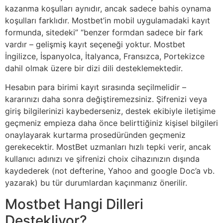
kazanma koşulları aynıdır, ancak sadece bahis oynama
koşulları farklıdır. Mostbet’in mobil uygulamadaki kayıt
formunda, sitedeki” “benzer formdan sadece bir fark
vardır – gelişmiş kayıt seçeneği yoktur. Mostbet
İngilizce, İspanyolca, İtalyanca, Fransızca, Portekizce
dahil olmak üzere bir dizi dili desteklemektedir.
Hesabın para birimi kayıt sırasında seçilmelidir –
kararınızı daha sonra değiştiremezsiniz. Şifrenizi veya
giriş bilgilerinizi kaybederseniz, destek ekibiyle iletişime
geçmeniz empieza daha önce belirttiğiniz kişisel bilgileri
onaylayarak kurtarma prosedüründen geçmeniz
gerekecektir. MostBet uzmanları hızlı tepki verir, ancak
kullanıcı adınızı ve şifrenizi choix cihazınızın dışında
kaydederek (not defterine, Yahoo and google Doc’a vb.
yazarak) bu tür durumlardan kaçınmanız önerilir.
Mostbet Hangi Dilleri
Destekliyor?