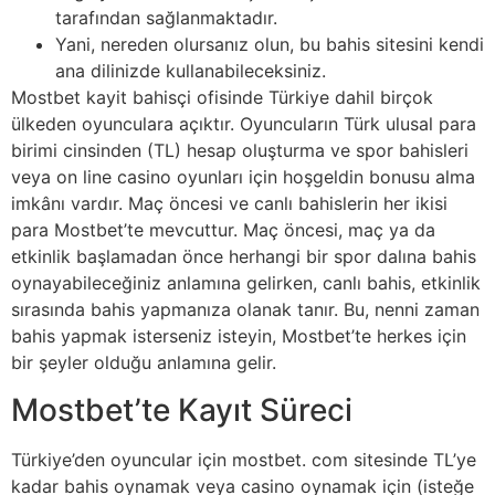
tarafından sağlanmaktadır.
Yani, nereden olursanız olun, bu bahis sitesini kendi
ana dilinizde kullanabileceksiniz.
Mostbet kayit bahisçi ofisinde Türkiye dahil birçok
ülkeden oyunculara açıktır. Oyuncuların Türk ulusal para
birimi cinsinden (TL) hesap oluşturma ve spor bahisleri
veya on line casino oyunları için hoşgeldin bonusu alma
imkânı vardır. Maç öncesi ve canlı bahislerin her ikisi
para Mostbet’te mevcuttur. Maç öncesi, maç ya da
etkinlik başlamadan önce herhangi bir spor dalına bahis
oynayabileceğiniz anlamına gelirken, canlı bahis, etkinlik
sırasında bahis yapmanıza olanak tanır. Bu, nenni zaman
bahis yapmak isterseniz isteyin, Mostbet’te herkes için
bir şeyler olduğu anlamına gelir.
Mostbet’te Kayıt Süreci
Türkiye’den oyuncular için mostbet. com sitesinde TL’ye
kadar bahis oynamak veya casino oynamak için (isteğe