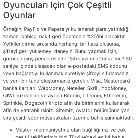
Oyuncuları Için Çok Çeşitli
Oyunlar
Örneğin, PayFix ve Papara’yı kullanarak para yatırıldığı
zaman, bahisçi nakit geri ödemenin %25’ini alacaktır.
Yetkilendirme sırasında herhangi bir hata oluşursa,
şifreyi geri yüklemeyi deneyin. Bunu yapmak için,
görünen giriş penceresinde “Şifrenizi unuttunuz mu? 30
saniye içinde ulaşacak olan e-postadaki SMS kodunu
veya bağlantıyı kullanmak suretiyle şifreyi sıfırlamanız
ve yeni bir tane oluşturmanız gerekir. Visa, Mastercard
banka kartları, WebMoney, Neteller, Skrill, YooMoney,
QIWI cüzdanları ve ayrıca Bitcoin, Litecoin, Ethereum,
Sprinkle, Dogecoin kripto afin de birimlerini kullanarak
afin de yatırabilirsiniz. Sitemiz, Aviator bölümünün yanı
sıra çeşitli spor müsabakaları üzerine bahis sunmaktadır.
Müşteri memnuniyetine olan bağlılığımız ve çok
çeşitli tekliflerimiz bizi Türkiye’deki en iyi bahis