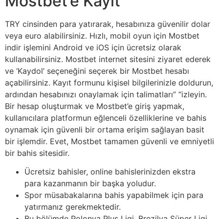
Mostbet’e Kayıt
TRY cinsinden para yatırarak, hesabınıza güvenilir dolar
veya euro alabilirsiniz. Hızlı, mobil oyun için Mostbet
indir işlemini Android ve iOS için ücretsiz olarak
kullanabilirsiniz. Mostbet internet sitesini ziyaret ederek
ve ‘Kaydol’ seçeneğini seçerek bir Mostbet hesabı
açabilirsiniz. Kayıt formunu kişisel bilgilerinizle doldurun,
ardından hesabınızı onaylamak için talimatları” “izleyin.
Bir hesap oluşturmak ve Mostbet’e giriş yapmak,
kullanıcılara platformun eğlenceli özelliklerine ve bahis
oynamak için güvenli bir ortama erişim sağlayan basit
bir işlemdir. Evet, Mostbet tamamen güvenli ve emniyetli
bir bahis sitesidir.
Ücretsiz bahisler, online bahislerinizden ekstra
para kazanmanın bir başka yoludur.
Spor müsabakalarına bahis yapabilmek için para
yatırmanız gerekmektedir.
Bu bölümde Polonya Plus Ligi, Brezilya Süper Ligi,