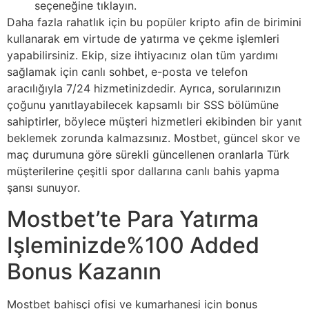
seçeneğine tıklayın.
Daha fazla rahatlık için bu popüler kripto afin de birimini
kullanarak em virtude de yatırma ve çekme işlemleri
yapabilirsiniz. Ekip, size ihtiyacınız olan tüm yardımı
sağlamak için canlı sohbet, e-posta ve telefon
aracılığıyla 7/24 hizmetinizdedir. Ayrıca, sorularınızın
çoğunu yanıtlayabilecek kapsamlı bir SSS bölümüne
sahiptirler, böylece müşteri hizmetleri ekibinden bir yanıt
beklemek zorunda kalmazsınız. Mostbet, güncel skor ve
maç durumuna göre sürekli güncellenen oranlarla Türk
müşterilerine çeşitli spor dallarına canlı bahis yapma
şansı sunuyor.
Mostbet’te Para Yatırma
Işleminizde%100 Added
Bonus Kazanın
Mostbet bahisçi ofisi ve kumarhanesi için bonus