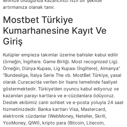
lehinize olduğunda kazancınızı hızlı bir şekilde
artırmanıza olanak tanır.
Mostbet Türkiye
Kumarhanesine Kayıt Ve
Giriş
Kulüpler empieza takımlar üzerine bahisler kabul edilir
(örneğin, İngiltere. Game Birliği. Most recognized Lig).
Örneğin, Dünya Kupası, Lig Kupası (İngiltere), Almanya”
“Bundesliga, İtalya Serie The vb. MostBet Türkiye, yasal
olarak Curacao’da verilen bir lisans temelinde faaliyet
göstermektedir. Türkiye’den oyuncu kabul ediyoruz ve
kazanılan parayı kartlara ve e-cüzdanlara ödüyoruz.
Destek ekibimiz canlı sohbet ve e-posta yoluyla 24 saat
hizmetinizdedir. Banka kartları Visa, Mastercard,
elektronik cüzdanlar (WebMoney, Neteller, Skrill,
YooMoney, QIWI), kripto para (Bitcoin, Litecoin,