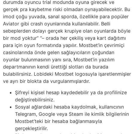
durumda oyuncu trial modunda oyuna girecek ve
gerçek pra kaybetme riski olmadan oynayabilecektir. Bu
imod çoğu yuvada, sanal sporda, özellikle para popüler
Aviator gibi crash oyunlarında kullanılabilir. Belli
sebeplerden dolayı gerçek krupiye olan oyunlarda böyle
bir mod yoktur” “– orada her çekiliş veya kart dağıtımı
para için oyun formatında yapılır. Mostbet’in çevrimiçi
casinolarında önde gelen sağlayıcıların çoğundan
oyunlar bulunmasının yanı sıra, Mostbet’in yazılım
departmanının kendi ürettiği slotları da burada
bulabilirsiniz. Lobideki Mostbet logosuyla işaretlenmişler
ve ayrı bir blokta da vurgulanmışlardır.
Şifreyi kişisel hesap kaydedebilir ya da profilinize
değiştirebilirsiniz.
Sosyal ağlardaki hesaba kaydolmak, kullanıcının
Telegram, Google veya Steam ile kimlik bilgilerinin
Mostbet’teki bir hesaba bağlanmasıyla
gerçekleştirilir.