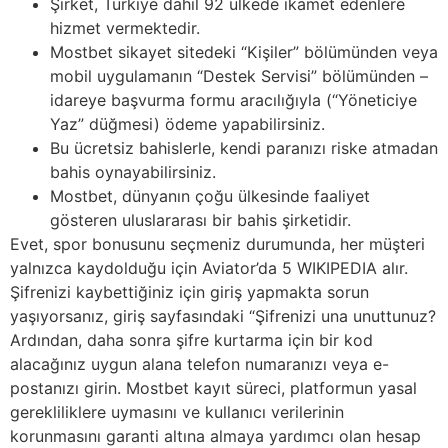
Şirket, Türkiye dahil 92 ülkede ikamet edenlere
hizmet vermektedir.
Mostbet sikayet sitedeki “Kişiler” bölümünden veya
mobil uygulamanın “Destek Servisi” bölümünden –
idareye başvurma formu aracılığıyla (“Yöneticiye
Yaz” düğmesi) ödeme yapabilirsiniz.
Bu ücretsiz bahislerle, kendi paranızı riske atmadan
bahis oynayabilirsiniz.
Mostbet, dünyanın çoğu ülkesinde faaliyet
gösteren uluslararası bir bahis şirketidir.
Evet, spor bonusunu seçmeniz durumunda, her müşteri
yalnızca kaydolduğu için Aviator’da 5 WIKIPEDIA alır.
Şifrenizi kaybettiğiniz için giriş yapmakta sorun
yaşıyorsanız, giriş sayfasındaki “Şifrenizi una unuttunuz?
Ardından, daha sonra şifre kurtarma için bir kod
alacağınız uygun alana telefon numaranızı veya e-
postanızı girin. Mostbet kayıt süreci, platformun yasal
gerekliliklere uymasını ve kullanıcı verilerinin
korunmasını garanti altına almaya yardımcı olan hesap