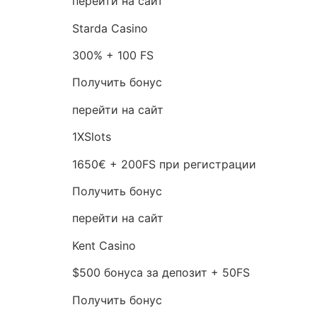
перейти на сайт
Starda Casino
300% + 100 FS
Получить бонус
перейти на сайт
1XSlots
1650€ + 200FS при регистрации
Получить бонус
перейти на сайт
Kent Casino
$500 бонуса за депозит + 50FS
Получить бонус