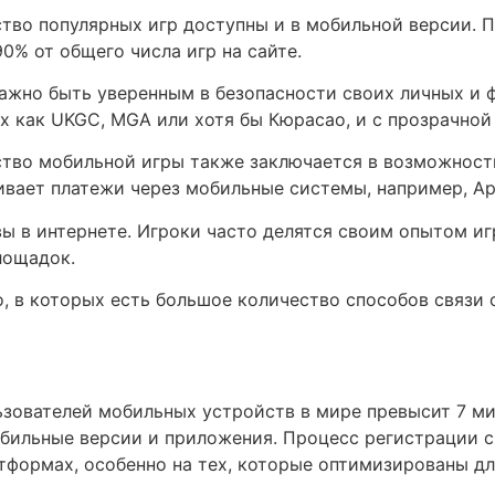
ство популярных игр доступны и в мобильной версии. 
0% от общего числа игр на сайте.
важно быть уверенным в безопасности своих личных и 
их как UKGC, MGA или хотя бы Кюрасао, и с прозрачной
ство мобильной игры также заключается в возможност
вает платежи через мобильные системы, например, Appl
ы в интернете. Игроки часто делятся своим опытом и
лощадок.
, в которых есть большое количество способов связи с
льзователей мобильных устройств в мире превысит 7 ми
бильные версии и приложения. Процесс регистрации с
тформах, особенно на тех, которые оптимизированы дл