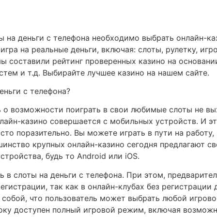
ты на деньги с телефона необходимо выбрать онлайн-ка
игра на реальные деньги, включая: слоты, рулетку, игр
мы составили рейтинг проверенных казино на основании
тем и т.д. Выбирайте лучшее казино на нашем сайте.
еньги с телефона?
ь о возможности поиграть в свои любимые слоты не вы
нлайн-казино совершается с мобильных устройств. И э
сто поразительно. Вы можете играть в пути на работу,
шинство крупных онлайн-казино сегодня предлагают с
тройства, будь то Android или iOS.
 в слоты на деньги с телефона. При этом, предварите
регистрации, так как в онлайн-клубах без регистрации
обой, что пользователь может выбрать любой игровой 
року доступен полный игровой режим, включая возмож