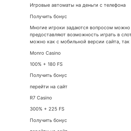
Игровые автоматы на деньги с телефона
Получить бонус
Многие игроки задаются вопросом можно л
предоставляют возможность играть в слоты
можно как с мобильной версии сайта, так
Monro Casino
100% + 180 FS
Получить бонус
перейти на сайт
R7 Casino
300% + 225 FS
Получить бонус