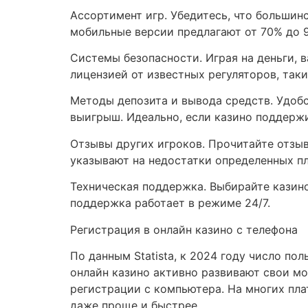
Ассортимент игр. Убедитесь, что большин
мобильные версии предлагают от 70% до 9
Системы безопасности. Играя на деньги, 
лицензией от известных регуляторов, так
Методы депозита и вывода средств. Удоб
выигрыш. Идеально, если казино поддержи
Отзывы других игроков. Прочитайте отзыв
указывают на недостатки определенных п
Техническая поддержка. Выбирайте казино
поддержка работает в режиме 24/7.
Регистрация в онлайн казино с телефона
По данным Statista, к 2024 году число по
онлайн казино активно развивают свои мо
регистрации с компьютера. На многих пла
даже проще и быстрее.