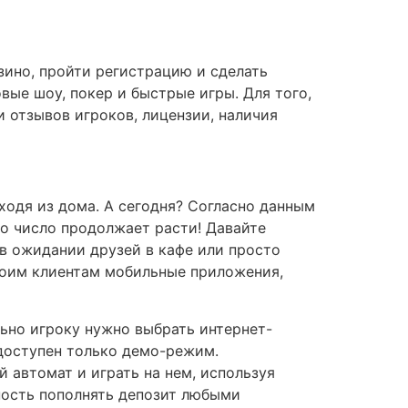
зино, пройти регистрацию и сделать
овые шоу, покер и быстрые игры. Для того,
 отзывов игроков, лицензии, наличия
ходя из дома. А сегодня? Согласно данным
то число продолжает расти! Давайте
 в ожидании друзей в кафе или просто
воим клиентам мобильные приложения,
льно игроку нужно выбрать интернет-
 доступен только демо-режим.
автомат и играть на нем, используя
ность пополнять депозит любыми