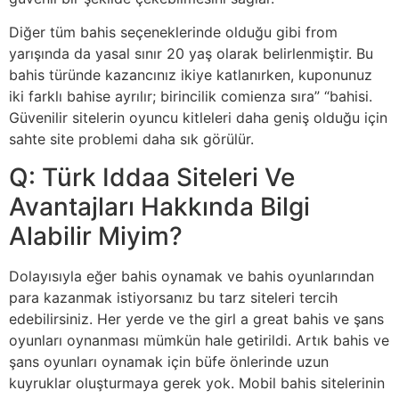
Diğer tüm bahis seçeneklerinde olduğu gibi from
yarışında da yasal sınır 20 yaş olarak belirlenmiştir. Bu
bahis türünde kazancınız ikiye katlanırken, kuponunuz
iki farklı bahise ayrılır; birincilik comienza sıra” “bahisi.
Güvenilir sitelerin oyuncu kitleleri daha geniş olduğu için
sahte site problemi daha sık görülür.
Q: Türk Iddaa Siteleri Ve
Avantajları Hakkında Bilgi
Alabilir Miyim?
Dolayısıyla eğer bahis oynamak ve bahis oyunlarından
para kazanmak istiyorsanız bu tarz siteleri tercih
edebilirsiniz. Her yerde ve the girl a great bahis ve şans
oyunları oynanması mümkün hale getirildi. Artık bahis ve
şans oyunları oynamak için büfe önlerinde uzun
kuyruklar oluşturmaya gerek yok. Mobil bahis sitelerinin