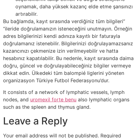
oynamak, daha yüksek kazanç elde etme şansınızı
artırabilir.
Bu bağlamda, kayıt sırasında verdiğiniz tüm bilgileri”
“ileride doğrulamanızın isteneceğini unutmayın. Örneğin
adres bilgilerinizi kendi adınıza kayıtlı bir faturayla
doğrulamanız istenebilir. Bilgilerinizi doğrulayamazsanız
kazancınızı çekmenize izin verilmeyebilir ve hatta
hesabınız kapatılabilir. Bu nedenle, kayıt sırasında daima
doğru, güncel ve doğrulayabileceğiniz bilgiler vermeye
dikkat edin. Ülkedeki tüm balompié liglerini yöneten
organizasyon Türkiye Futbol Federasyonu’dur.
It consists of a network of lymphatic vessels, lymph
nodes, and
uromexil forte benu
also lymphatic organs
such as the spleen and thymus gland.
Leave a Reply
Your email address will not be published.
Required