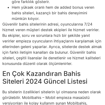
göre farklılık gösterir.
Hem yüksek oranlı hem de added bonus veren
bahis siteleri, kazançlı bir bahis deneyimini
mümkün kılıyor.
Güvenilir bahis sitelerinin adresi, oyuncularına 7/24
hizmet veren müşteri destek ekipleri ile hizmet verirler.
Bu ekipler, soru ve sorunlara hızlı bir şekilde yanıt
verirler empieza oyuncuların ihtiyaçlarını karşılamak için
ellerinden geleni yaparlar. Ayrıca, sitelerde destek almak
için farklı iletişim kanalları da bulunur. Güvenilir bahis
siteleri, çeşitli lisanslar ile denetlenir ve hizmet kaliteleri
konusunda düzenli olarak ölçümlenirler.
En Çok Kazandıran Bahis
Siteleri 2024 Güncel Listesi
Bu sitelerin özellikleri sitelerin iyi olmasına neden olarak
görülebilir. Mobilbahis – Mobil empieza masaüstü
versiyonları ile kolay kullanım sunan Mobilbahis,