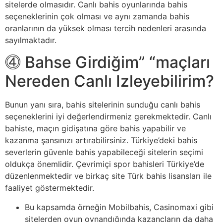
sitelerde olmasıdır. Canlı bahis oyunlarında bahis
seçeneklerinin çok olması ve aynı zamanda bahis
oranlarının da yüksek olması tercih nedenleri arasında
sayılmaktadır.
⓸ Bahse Girdiğim” “maçları
Nereden Canlı Izleyebilirim?
Bunun yanı sıra, bahis sitelerinin sunduğu canlı bahis
seçeneklerini iyi değerlendirmeniz gerekmektedir. Canlı
bahiste, maçın gidişatına göre bahis yapabilir ve
kazanma şansınızı artırabilirsiniz. Türkiye’deki bahis
severlerin güvenle bahis yapabileceği sitelerin seçimi
oldukça önemlidir. Çevrimiçi spor bahisleri Türkiye’de
düzenlenmektedir ve birkaç site Türk bahis lisansları ile
faaliyet göstermektedir.
Bu kapsamda örneğin Mobilbahis, Casinomaxi gibi
sitelerden oyun oynandığında kazançların da daha