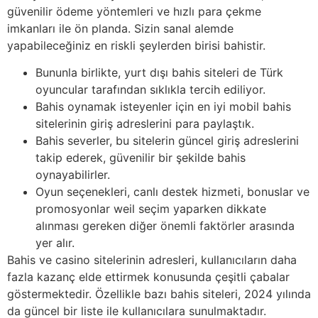
güvenilir ödeme yöntemleri ve hızlı para çekme
imkanları ile ön planda. Sizin sanal alemde
yapabileceğiniz en riskli şeylerden birisi bahistir.
Bununla birlikte, yurt dışı bahis siteleri de Türk
oyuncular tarafından sıklıkla tercih ediliyor.
Bahis oynamak isteyenler için en iyi mobil bahis
sitelerinin giriş adreslerini para paylaştık.
Bahis severler, bu sitelerin güncel giriş adreslerini
takip ederek, güvenilir bir şekilde bahis
oynayabilirler.
Oyun seçenekleri, canlı destek hizmeti, bonuslar ve
promosyonlar weil seçim yaparken dikkate
alınması gereken diğer önemli faktörler arasında
yer alır.
Bahis ve casino sitelerinin adresleri, kullanıcıların daha
fazla kazanç elde ettirmek konusunda çeşitli çabalar
göstermektedir. Özellikle bazı bahis siteleri, 2024 yılında
da güncel bir liste ile kullanıcılara sunulmaktadır.