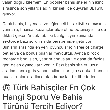
yalan doğru bilemem. En popüler bahis sitelerinin ikinci
sırasında son yıllarda adını bir şekilde duyuran BETS10
geliyor.
Canlı bahis, heyecanlı ve eğlenceli bir aktivite olmasının
yanı sıra, finansal kazançlar elde etme potansiyeli ile de
dikkat çeker. Ancak tabii ki bu ilgi, aynı zamanda
sektörde bazı sorunları da beraberinde getiriyor.
Bunların arasında en yeni oyuncular için free of charge
betler ya da bonus puanlar mevcuttur. Ayrıca birçok
recharge bonusları, yatırım bonusları ve daha da fazlası
geri gelen oyunculara verilir. Bazı bahis siteleri uzun
aradan sonra giriş yapan kullanıcılar için sadakat bonusu
puanları olarak adlandırılan bonusları teklif ederler.
⓹ Türk Bahisçiler En Çok
Hangi Sporu Ve Bahis
Türünü Tercih Ediyor?