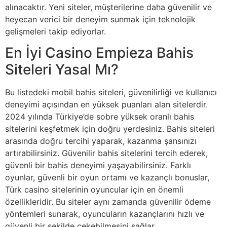
alınacaktır. Yeni siteler, müşterilerine daha güvenilir ve
heyecan verici bir deneyim sunmak için teknolojik
gelişmeleri takip ediyorlar.
En İyi Casino Empieza Bahis
Siteleri Yasal Mı?
Bu listedeki mobil bahis siteleri, güvenilirliği ve kullanıcı
deneyimi açısından en yüksek puanları alan sitelerdir.
2024 yılında Türkiye’de sobre yüksek oranlı bahis
sitelerini keşfetmek için doğru yerdesiniz. Bahis siteleri
arasında doğru tercihi yaparak, kazanma şansınızı
artırabilirsiniz. Güvenilir bahis sitelerini tercih ederek,
güvenli bir bahis deneyimi yaşayabilirsiniz. Farklı
oyunlar, güvenli bir oyun ortamı ve kazançlı bonuslar,
Türk casino sitelerinin oyuncular için en önemli
özellikleridir. Bu siteler aynı zamanda güvenilir ödeme
yöntemleri sunarak, oyuncuların kazançlarını hızlı ve
güvenli bir şekilde çekebilmesini sağlar.