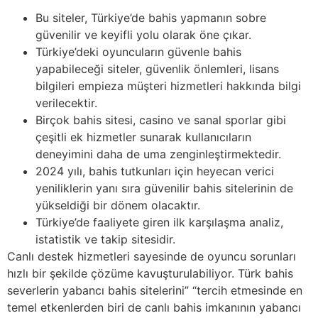
Bu siteler, Türkiye’de bahis yapmanın sobre
güvenilir ve keyifli yolu olarak öne çıkar.
Türkiye’deki oyuncuların güvenle bahis
yapabileceği siteler, güvenlik önlemleri, lisans
bilgileri empieza müşteri hizmetleri hakkında bilgi
verilecektir.
Birçok bahis sitesi, casino ve sanal sporlar gibi
çeşitli ek hizmetler sunarak kullanıcıların
deneyimini daha de uma zenginleştirmektedir.
2024 yılı, bahis tutkunları için heyecan verici
yeniliklerin yanı sıra güvenilir bahis sitelerinin de
yükseldiği bir dönem olacaktır.
Türkiye’de faaliyete giren ilk karşılaşma analiz,
istatistik ve takip sitesidir.
Canlı destek hizmetleri sayesinde de oyuncu sorunları
hızlı bir şekilde çözüme kavuşturulabiliyor. Türk bahis
severlerin yabancı bahis sitelerini” “tercih etmesinde en
temel etkenlerden biri de canlı bahis imkanının yabancı