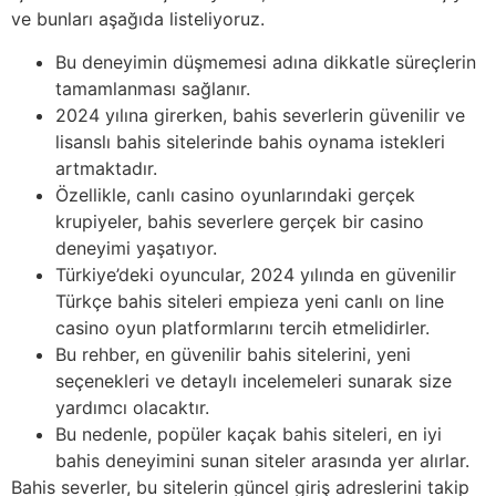
ve bunları aşağıda listeliyoruz.
Bu deneyimin düşmemesi adına dikkatle süreçlerin
tamamlanması sağlanır.
2024 yılına girerken, bahis severlerin güvenilir ve
lisanslı bahis sitelerinde bahis oynama istekleri
artmaktadır.
Özellikle, canlı casino oyunlarındaki gerçek
krupiyeler, bahis severlere gerçek bir casino
deneyimi yaşatıyor.
Türkiye’deki oyuncular, 2024 yılında en güvenilir
Türkçe bahis siteleri empieza yeni canlı on line
casino oyun platformlarını tercih etmelidirler.
Bu rehber, en güvenilir bahis sitelerini, yeni
seçenekleri ve detaylı incelemeleri sunarak size
yardımcı olacaktır.
Bu nedenle, popüler kaçak bahis siteleri, en iyi
bahis deneyimini sunan siteler arasında yer alırlar.
Bahis severler, bu sitelerin güncel giriş adreslerini takip