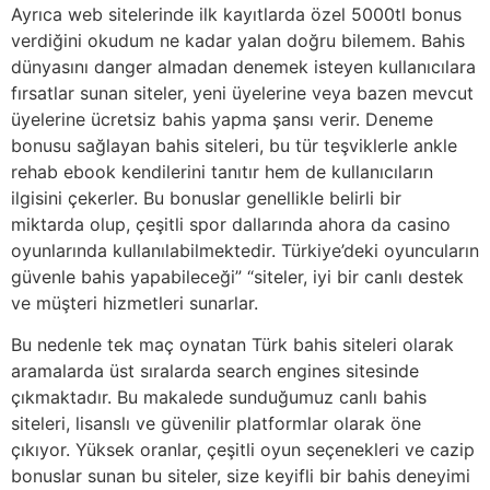
Ayrıca web sitelerinde ilk kayıtlarda özel 5000tl bonus
verdiğini okudum ne kadar yalan doğru bilemem. Bahis
dünyasını danger almadan denemek isteyen kullanıcılara
fırsatlar sunan siteler, yeni üyelerine veya bazen mevcut
üyelerine ücretsiz bahis yapma şansı verir. Deneme
bonusu sağlayan bahis siteleri, bu tür teşviklerle ankle
rehab ebook kendilerini tanıtır hem de kullanıcıların
ilgisini çekerler. Bu bonuslar genellikle belirli bir
miktarda olup, çeşitli spor dallarında ahora da casino
oyunlarında kullanılabilmektedir. Türkiye’deki oyuncuların
güvenle bahis yapabileceği” “siteler, iyi bir canlı destek
ve müşteri hizmetleri sunarlar.
Bu nedenle tek maç oynatan Türk bahis siteleri olarak
aramalarda üst sıralarda search engines sitesinde
çıkmaktadır. Bu makalede sunduğumuz canlı bahis
siteleri, lisanslı ve güvenilir platformlar olarak öne
çıkıyor. Yüksek oranlar, çeşitli oyun seçenekleri ve cazip
bonuslar sunan bu siteler, size keyifli bir bahis deneyimi