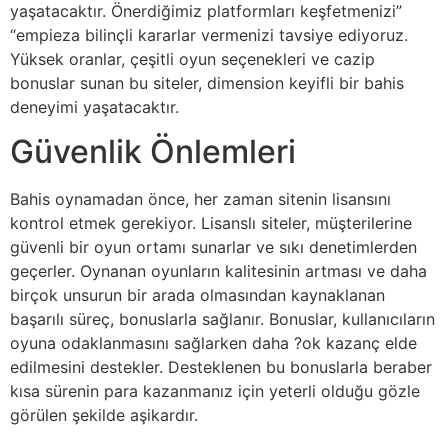
yaşatacaktır. Önerdiğimiz platformları keşfetmenizi”
“empieza bilinçli kararlar vermenizi tavsiye ediyoruz.
Yüksek oranlar, çeşitli oyun seçenekleri ve cazip
bonuslar sunan bu siteler, dimension keyifli bir bahis
deneyimi yaşatacaktır.
Güvenlik Önlemleri
Bahis oynamadan önce, her zaman sitenin lisansını
kontrol etmek gerekiyor. Lisanslı siteler, müşterilerine
güvenli bir oyun ortamı sunarlar ve sıkı denetimlerden
geçerler. Oynanan oyunların kalitesinin artması ve daha
birçok unsurun bir arada olmasından kaynaklanan
başarılı süreç, bonuslarla sağlanır. Bonuslar, kullanıcıların
oyuna odaklanmasını sağlarken daha ?ok kazanç elde
edilmesini destekler. Desteklenen bu bonuslarla beraber
kısa sürenin para kazanmanız için yeterli olduğu gözle
görülen şekilde aşikardır.