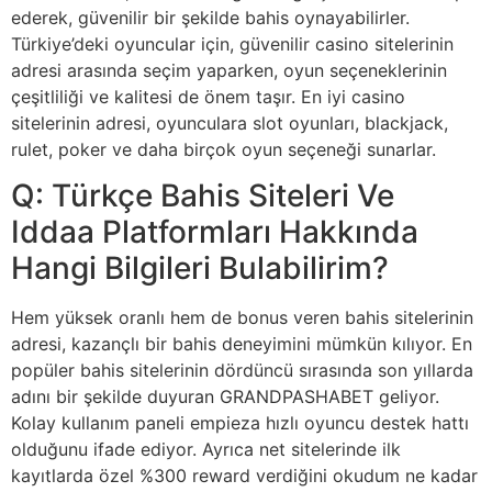
ederek, güvenilir bir şekilde bahis oynayabilirler.
Türkiye’deki oyuncular için, güvenilir casino sitelerinin
adresi arasında seçim yaparken, oyun seçeneklerinin
çeşitliliği ve kalitesi de önem taşır. En iyi casino
sitelerinin adresi, oyunculara slot oyunları, blackjack,
rulet, poker ve daha birçok oyun seçeneği sunarlar.
Q: Türkçe Bahis Siteleri Ve
Iddaa Platformları Hakkında
Hangi Bilgileri Bulabilirim?
Hem yüksek oranlı hem de bonus veren bahis sitelerinin
adresi, kazançlı bir bahis deneyimini mümkün kılıyor. En
popüler bahis sitelerinin dördüncü sırasında son yıllarda
adını bir şekilde duyuran GRANDPASHABET geliyor.
Kolay kullanım paneli empieza hızlı oyuncu destek hattı
olduğunu ifade ediyor. Ayrıca net sitelerinde ilk
kayıtlarda özel %300 reward verdiğini okudum ne kadar