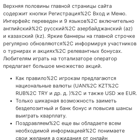
Верхняя половины главной страницы сайта
содержит кнопки Регистрация%2C Вход и Меню.
Интерфейс переведен и 9 языков%2C включительно
английский%2C русский%2C азербайджанский (az)
и казахский (kz). Яркие баннеры на главной строчке
регулярно обновляются%2C информируя участников
о турнирах и акциях%2C релевантных бонусах.
Любителям играть на тотализаторе оператор
предлагает большое множество акций.
Как правило%2C игрокам предлагаются
национальные валюты (UAN%2C KZT%2C
RUB%2C TRY и др. д. )%2C и также USD же EUR.
Только шикарная возможность заиметь
бездепозитный и банк бонус и повысив шансы
выиграть кварплату.
Поздравляем%2C еще вы обладаете всем
необходимой информацией%2C понимаете
свои желания а ожидания от онлайн