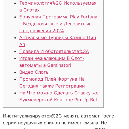
Терминология%2C Используемая
а Слотах
Бонусная Программа Play Fortuna
– Бездепозитные и Депозитные
Предложения 2024
Актуальные Турниры Казино Пин
Ап
Правила И обстоятельств%3A
Играй нежелающим В Слот-
автоматы а Gaminator!
Видео Слоты
Промокод Плей Фортуна На
Сегодня также Регистрации
На Что можно Сделать Ставку же
Букмекерской Конторе Pin Up Bet
Институализируются%2C менять автомат госле
серии неудачных спинов не имеет смыла. Не