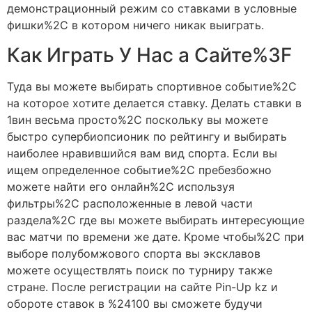
демонстрационный режим со ставками в условные
фишки%2C в котором ничего никак выиграть.
Как Играть У Нас а Сайте%3F
Туда вы можете выбирать спортивное событие%2C
на которое хотите делается ставку. Делать ставки в
1вин весьма просто%2C поскольку вы можете
быстро супербиопсионик по рейтингу и выбирать
наиболее нравившийся вам вид спорта. Если вы
ищем определенное событие%2C пребезбожно
можете найти его онлайн%2C используя
фильтры%2C расположенные в левой части
раздела%2C где вы можете выбирать интересующие
вас матчи по времени же дате. Кроме чтобы%2C при
выборе полубомжового спорта вы эксклавов
можете осуществлять поиск по турниру также
стране. После регистрации на сайте Pin-Up kz и
обороте ставок в %24100 вы сможете будучи