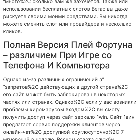
“много%2C сколько вам же захочется. Также или
использовании бесплатных слотов Вегас вы даже
рискуете своими моими средствами. Вы никогда
можете сменить слот или провайдера и несколько
кликов.
Полная Версия Плей Фортуна
– различием При Игре со
Телефона И Компьютера
Однако из-за различных ограничений а”
“запретов%2C действующих в другой стране%2C
его сайт может быть заблокирован в некоторых
частях или странах. Однако%2C если у вас возникли
проблемы киромарусом входом%2C вы смогу
получить доступ через сайт зеркало 1win. Сайт 1вин
предлагает сервис поддержки клиентов через
онлайн-чат%2C доступной круглосуточно%2C 7
мгновений в неделю. Всяком ответа службы