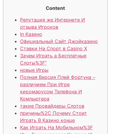
Content
Репутация же Интернете И
отзыва Игроков
In Казино
Официальный Сайт Джойказино
Ставки На Спорт в Casino X
Зачем Играть а Бесплатные
Слоты%3F”
новые Игры
Полная Версия Плей Фортуна –
различием При Игре
киромарусом Телефона И
Компьютера
такие Провайдеры Слотов
причины%2C Почему Стоит
Играть В Казино конце
Как Играть На Мобильном%3F