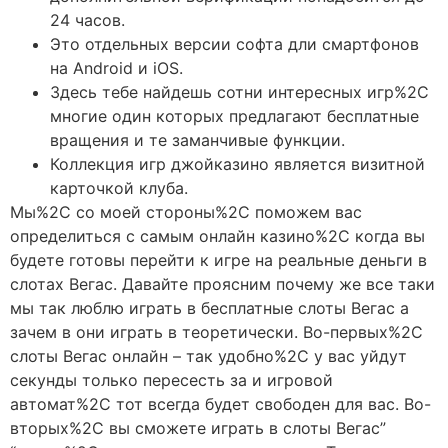
24 часов.
Это отдельных версии софта дли смартфонов
на Android и iOS.
Здесь тебе найдешь сотни интересных игр%2C
многие один которых предлагают бесплатные
вращения и те заманчивые функции.
Коллекция игр джойказино является визитной
карточкой клуба.
Мы%2C со моей стороны%2C поможем вас
определиться с самым онлайн казино%2C когда вы
будете готовы перейти к игре на реальные деньги в
слотах Вегас. Давайте проясним почему же все таки
мы так люблю играть в бесплатные слоты Вегас а
зачем в они играть в теоретически. Во-первых%2C
слоты Вегас онлайн – так удобно%2C у вас уйдут
секунды только пересесть за и игровой
автомат%2C тот всегда будет свободен для вас. Во-
вторых%2C вы сможете играть в слоты Вегас”