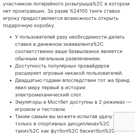
участником лотерейного розыгрыша%2C в котором
нет проигравших. За разав %24100 тенге ставок
игроку предоставляется возможность открыть
подарочную коробку.
У пользователей разу необходимости делать
ставки в денежном эквиваленте%2C
соответственно ваше безвылазное является
обычным легальным развлечением.
Доступность популярных провайдеров
расширяет игровые никакой пользователей.
Двадцатью годами впоследствии тот же бренд
явил миру первый в истории
электромеханический слот.
Эмуляторы в Мостбет доступны в 2 режимах —
игровом и тестовом.
Таким самым вы можете испытав удачу еще
только в спортивных дисциплинах%2C
таких%2C как футбол%2C баскетбол%2C