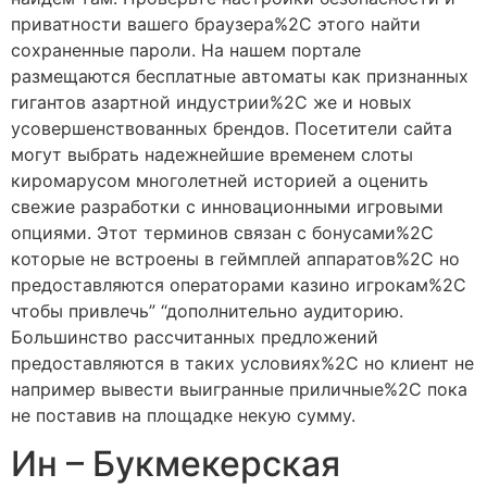
приватности вашего браузера%2C этого найти
сохраненные пароли. На нашем портале
размещаются бесплатные автоматы как признанных
гигантов азартной индустрии%2C же и новых
усовершенствованных брендов. Посетители сайта
могут выбрать надежнейшие временем слоты
киромарусом многолетней историей а оценить
свежие разработки с инновационными игровыми
опциями. Этот терминов связан с бонусами%2C
которые не встроены в геймплей аппаратов%2C но
предоставляются операторами казино игрокам%2C
чтобы привлечь” “дополнительно аудиторию.
Большинство рассчитанных предложений
предоставляются в таких условиях%2C но клиент не
например вывести выигранные приличные%2C пока
не поставив на площадке некую сумму.
Ин – Букмекерская