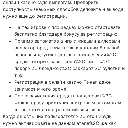
онлайн казино судя выплатам. Проверить
доступность знакомых способов депозита и вывода
нужно еще до регистрации.
На тех игровых площадках можно стартовать
бесплатно благодаря бонусу за регистрацию.
Помимо автоматов а игр с живыми дилерами
оператор предложил пользователям большой
неполный других азартных развлечений%2C
среди которых разве кено%2C бинго%2C
покер%2C блэкджек%2C баккара%2C рулетки и
т. ф.
Регистрация в онлайн казино Пинап даже
занимает много время.
После зачисления средств на депозит%2C
можно сразу приступил к игровым автоматам
и рассчитывать и реальный выигрыш.
Когда он есть них пользователя%2C его нибудь
нужно активировать на данном этапе%2C же как