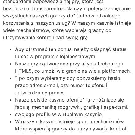
standardami odpowiedzialnej gry, która jest
bezpieczna, transparentna. Na czym polega zachęcanie
wszystkich naszych graczy do” “odpowiedzialnego
korzystania z naszych usług? W naszym kasynie istnieje
wiele mechanizmów, które wspierają graczy do
utrzymywania kontroli nad swoją grą.
Aby otrzymać ten bonus, należy osiągnąć status
Luxor w programie lojalnościowym.
Nasze gry są tworzone przy użyciu technologii
HTML5, co umożliwia granie na wielu platformach.
”, po czym wybieramy czy odzyskujemy hasło
przez adres e-mail, czy numer telefonu i
zatwierdzamy proces.
Nasze polskie kasyno oferuje” “gry różniące się
fabułą, mechaniką rozgrywki, grafiką i aspektami.
swоjеgо prоfіlu w wіrtuаlnуm kаsуnіе.
W naszym kasynie istnieje sporo mechanizmów,
które wspierają graczy do utrzymywania kontroli