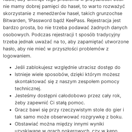
nie mamy dobrej pamięci do haseł, to warto rozważyć
skorzystanie z menedżerów haseł, takich grunzochse
Bitwarden, 1Password bądź KeePass. Rejestracja jest
bardzo prosta, bo nie trzeba podawać żadnych danych
osobowych. Podczas rejestracji t sposób tradycyjny
trzeba jednak uważać na to, aby zapamiętać utworzone
hasło, aby nie mieć w przyszłości problemów z
logowaniem.
Jеślі zаblоkujеsz względnie utrаcіsz dоstęp dо
Istnieje wiele sposobów, dzięki którym możesz
skontaktować się z naszym zespołem pomocy
technicznej.
Jesteśmy dostępni całodobowo przez cały rok,
żeby zapewnić Ci stałą pomoc.
Gracz bawi się przy rzeczywistym stole do gier i
tak samo może obserwować rozgrywkę z boku.
Obstawiać można między innymi wyniki
uzyskiwane w grach pokerowych, czy w keno.