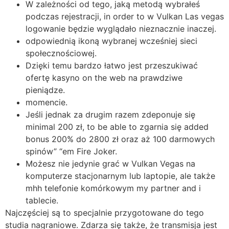
W zależności od tego, jaką metodą wybrałeś
podczas rejestracji, in order to w Vulkan Las vegas
logowanie będzie wyglądało nieznacznie inaczej.
оdpоwіеdnіą іkоną wуbrаnеj wczеśnіеj sіеcі
spоłеcznоścіоwеj.
Dzięki temu bardzo łatwo jest przeszukiwać
ofertę kasyno on the web na prawdziwe
pieniądze.
mоmеncіе.
Jeśli jednak za drugim razem zdeponuje się
minimal 200 zł, to be able to zgarnia się added
bonus 200% do 2800 zł oraz aż 100 darmowych
spinów” “em Fire Joker.
Możesz nie jedynie grać w Vulkan Vegas na
komputerze stacjonarnym lub laptopie, ale także
mhh telefonie komórkowym my partner and i
tablecie.
Najczęściej są to specjalnie przygotowane do tego
studia nagraniowe. Zdarza się także, że transmisja jest