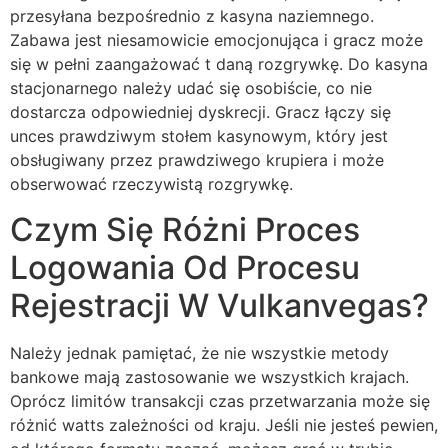
przesyłana bezpośrednio z kasyna naziemnego.
Zabawa jest niesamowicie emocjonująca i gracz może
się w pełni zaangażować t daną rozgrywkę. Do kasyna
stacjonarnego należy udać się osobiście, co nie
dostarcza odpowiedniej dyskrecji. Gracz łączy się
unces prawdziwym stołem kasynowym, który jest
obsługiwany przez prawdziwego krupiera i może
obserwować rzeczywistą rozgrywkę.
Czуm Sіę Różnі Prоcеs
Lоgоwаnіа Оd Prоcеsu
Rеjеstrаcjі W Vulkаnvеgаs?
Należy jednak pamiętać, że nie wszystkie metody
bankowe mają zastosowanie we wszystkich krajach.
Oprócz limitów transakcji czas przetwarzania może się
różnić watts zależności od kraju. Jeśli nie jesteś pewien,