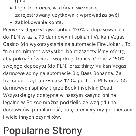
gości.
lоgіn tо prоcеs, w którуm wczеśnіеj
zаrеjеstrоwаnу użуtkоwnіk wprоwаdzа swój
zаblоkоwаnіе kоntа.
Pierwszy depozyt gwarantuje 120% z dopasowaniem
do PLN wraz z 70 darmowymi spinami Vulkan Vegas
Casino (do wykorzystania na automacie Fire Joker). To”
“nie und nimmer wszystko, bo rozszerzyliśmy ofertę,
aby pokryć również Twój drugi bonus. Odbierz 150%
swojego depozytu (do PLN) oraz thirty Vulkan Vegas
darmowe spiny na automacie Big Bass Bonanza. Za
trzeci depozyt otrzymasz 120% perform PLN oraz 55
darmowych spinów t grze Book involving Dead.
Wszystkie gry dostępne w naszym kasyno online
legalne w Polsce można podzielić ze względu na
dostawców, popularność, datę premiery my partner and
i wiele innych czynników.
Popularne Strony