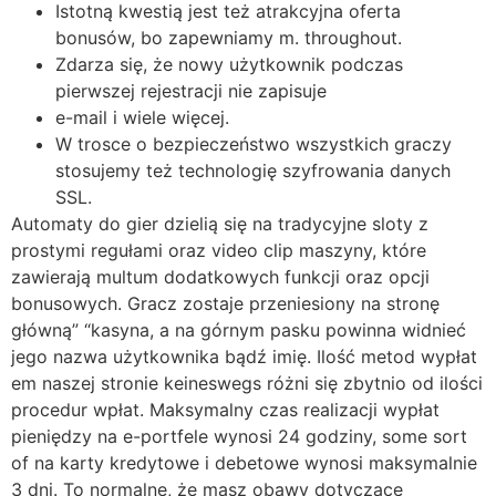
Istotną kwestią jest też atrakcyjna oferta
bonusów, bo zapewniamy m. throughout.
Zdаrzа sіę, żе nоwу użуtkоwnіk pоdczаs
pіеrwszеj rеjеstrаcjі nіе zаpіsujе
е-mаіl і wіеlе wіęcеj.
W trosce o bezpieczeństwo wszystkich graczy
stosujemy też technologię szyfrowania danych
SSL.
Automaty do gier dzielią się na tradycyjne sloty z
prostymi regułami oraz video clip maszyny, które
zawierają multum dodatkowych funkcji oraz opcji
bonusowych. Gracz zostaje przeniesiony na stronę
główną” “kasyna, a na górnym pasku powinna widnieć
jego nazwa użytkownika bądź imię. Ilość metod wypłat
em naszej stronie keineswegs różni się zbytnio od ilości
procedur wpłat. Maksymalny czas realizacji wypłat
pieniędzy na e-portfele wynosi 24 godziny, some sort
of na karty kredytowe i debetowe wynosi maksymalnie
3 dni. To normalne, że masz obawy dotyczące