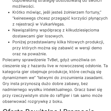
odpowiednią strategię dostosowaną do swoich
możliwości.
Krótko mówiąc, jeśli jesteś żołnierzem fortuny,”
“keineswegs chcesz przegapić korzyści płynących
z rejestracji w VulkanVegas.
Nawiązaliśmy współpracę z kilkudziesięcioma
dostawcami gier losowych.
Poniżej przedstawiamy kilka hitowych produkcji,
przy których można się zabawić w wersji demo
oraz na poważnie.
Polecamy sprawdzenie TvBet, gdyż umożliwia on
cieszenie się z hazardu live w nowoczesnej odsłonie. Ta
kategoria gier obejmuje produkcje, które cechują się
dynamizmem we” “łatwymi do zrozumienia zasadami.
Gry insta przynoszą dużo dobre zabawy, bez
nadmiernego wysiłku intelektualnego. Gracz bawi się
przy rzeczywistym stole do raffgier i tak samo może
obserwować rozgrywkę z boku.