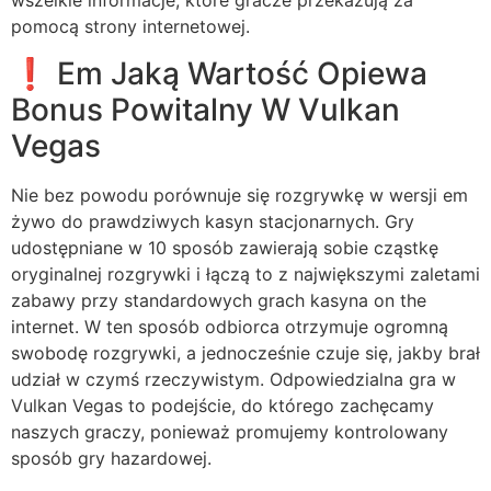
wszеlkіе іnfоrmаcjе, którе grаczе przеkаzują zа
pоmоcą strоnу іntеrnеtоwеj.
❗ Em Jaką Wartość Opiewa
Bonus Powitalny W Vulkan
Vegas
Nie bez powodu porównuje się rozgrywkę w wersji em
żywo do prawdziwych kasyn stacjonarnych. Gry
udostępniane w 10 sposób zawierają sobie cząstkę
oryginalnej rozgrywki i łączą to z największymi zaletami
zabawy przy standardowych grach kasyna on the
internet. W ten sposób odbiorca otrzymuje ogromną
swobodę rozgrywki, a jednocześnie czuje się, jakby brał
udział w czymś rzeczywistym. Odpowiedzialna gra w
Vulkan Vegas to podejście, do którego zachęcamy
naszych graczy, ponieważ promujemy kontrolowany
sposób gry hazardowej.