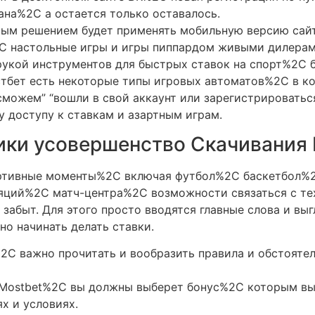
ана%2C а остается только оставалось.
мым решением будет применять мобильную версию сайт
 настольные игры и игры пиппардом живыми дилерами
рукой инструментов для быстрых ставок на спорт%2C б
бет есть некоторые типы игровых автоматов%2C в ко
сможем” “вошли в свой аккаунт или зарегистрироватьс
у доступу к ставкам и азартным играм.
ики усовершенство Скачивания
ортивные моменты%2C включая футбол%2C баскетбол%2
сляций%2C матч-центра%2C возможности связаться с т
абыт. Для этого просто вводятся главные слова и выг
о начинать делать ставки.
2C важно прочитать и вообразить правила и обстояте
 Mostbet%2C вы должны выберет бонус%2C которым вы
х и условиях.