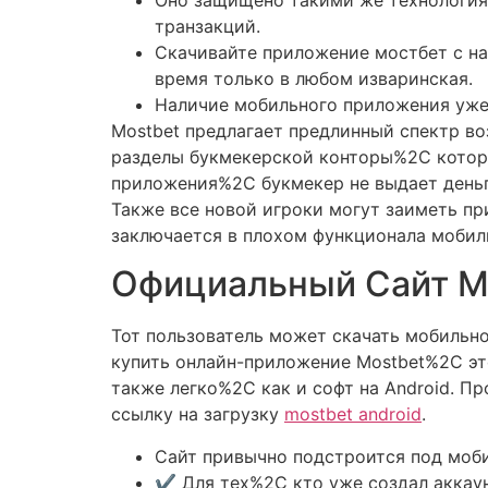
транзакций.
Скачивайте приложение мостбет с наш
время только в любом изваринская.
Наличие мобильного приложения уже
Mostbet предлагает предлинный спектр в
разделы букмекерской конторы%2C которы
приложения%2C букмекер не выдает деньг
Также все новой игроки могут заиметь пр
заключается в плохом функционала мобил
Официальный Сайт М
Тот пользователь может скачать мобильно
купить онлайн-приложение Mostbet%2C эт
также легко%2C как и софт на Android. 
ссылку на загрузку
mostbet android
.
Сайт привычно подстроится под моб
✔️ Для тех%2C кто уже создал аккау