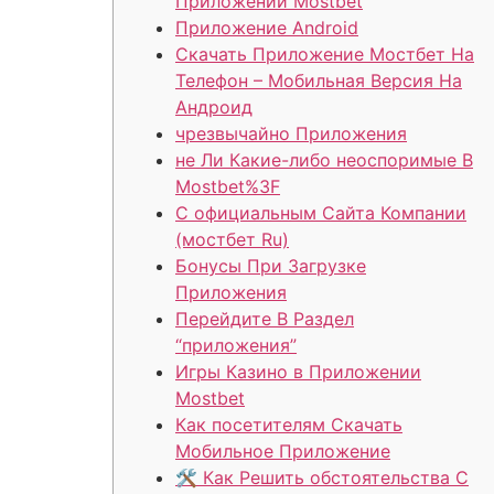
Приложении Mostbet
Приложение Android
Скачать Приложение Мостбет На
Телефон – Мобильная Версия На
Андроид
чрезвычайно Приложения
не Ли Какие-либо неоспоримые В
Mostbet%3F
С официальным Сайта Компании
(мостбет Ru)
Бонусы При Загрузке
Приложения
Перейдите В Раздел
“приложения”
Игры Казино в Приложении
Mostbet
Как посетителям Скачать
Мобильное Приложение
🛠️ Как Решить обстоятельства С