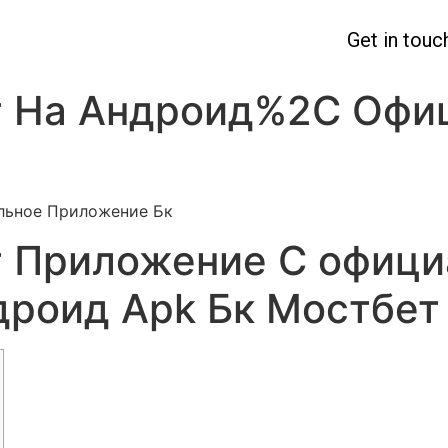
Get in touc
т На Андроид%2C Офи
льное Приложение Бк
т Приложение С офици
дроид Apk Бк Мостбет