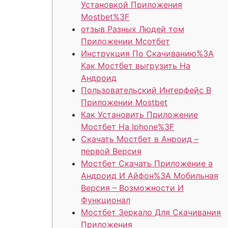
Установкой Приложения
Mostbet%3F
отзыв Разных Людей том
Приложении Мсотбет
Инструкция По Скачиванию%3A
Как Мостбет выгрузить На
Андроид
Пользовательский Интерфейс В
Приложении Mostbet
Как Установить Приложение
Мостбет На Iphone%3F
Скачать Мостбет в Анроид –
первой Версия
Мостбет Скачать Приложение а
Андроид И Айфон%3A Мобильная
Версия – Возможности И
Функционал
Мостбет Зеркало Для Скачивания
Приложения