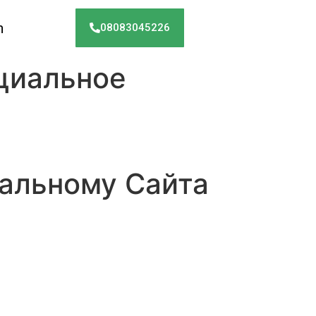
h
08083045226
циальное
альному Сайта