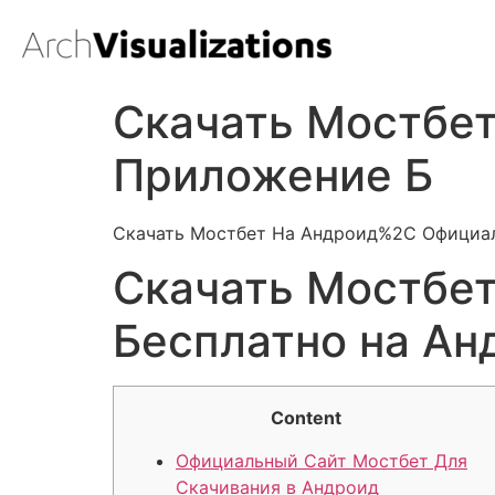
Скачать Мостбе
Приложение Б
Скачать Мостбет На Андроид%2C Официа
Скачать Мостбе
Бесплатно на Ан
Content
Официальный Сайт Мостбет Для
Скачивания в Андроид