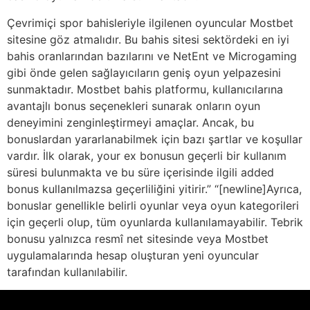
Çevrimiçi spor bahisleriyle ilgilenen oyuncular Mostbet
sitesine göz atmalıdır. Bu bahis sitesi sektördeki en iyi
bahis oranlarından bazılarını ve NetEnt ve Microgaming
gibi önde gelen sağlayıcıların geniş oyun yelpazesini
sunmaktadır. Mostbet bahis platformu, kullanıcılarına
avantajlı bonus seçenekleri sunarak onların oyun
deneyimini zenginleştirmeyi amaçlar. Ancak, bu
bonuslardan yararlanabilmek için bazı şartlar ve koşullar
vardır. İlk olarak, your ex bonusun geçerli bir kullanım
süresi bulunmakta ve bu süre içerisinde ilgili added
bonus kullanılmazsa geçerliliğini yitirir.” “[newline]Ayrıca,
bonuslar genellikle belirli oyunlar veya oyun kategorileri
için geçerli olup, tüm oyunlarda kullanılamayabilir. Tebrik
bonusu yalnızca resmî net sitesinde veya Mostbet
uygulamalarında hesap oluşturan yeni oyuncular
tarafından kullanılabilir.