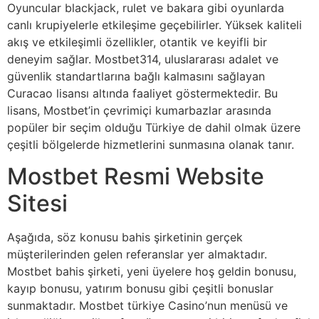
Oyuncular blackjack, rulet ve bakara gibi oyunlarda
canlı krupiyelerle etkileşime geçebilirler. Yüksek kaliteli
akış ve etkileşimli özellikler, otantik ve keyifli bir
deneyim sağlar. Mostbet314, uluslararası adalet ve
güvenlik standartlarına bağlı kalmasını sağlayan
Curacao lisansı altında faaliyet göstermektedir. Bu
lisans, Mostbet’in çevrimiçi kumarbazlar arasında
popüler bir seçim olduğu Türkiye de dahil olmak üzere
çeşitli bölgelerde hizmetlerini sunmasına olanak tanır.
Mostbet Resmi Website
Sitesi
Aşağıda, söz konusu bahis şirketinin gerçek
müşterilerinden gelen referanslar yer almaktadır.
Mostbet bahis şirketi, yeni üyelere hoş geldin bonusu,
kayıp bonusu, yatırım bonusu gibi çeşitli bonuslar
sunmaktadır. Mostbet türkiye Casino’nun menüsü ve