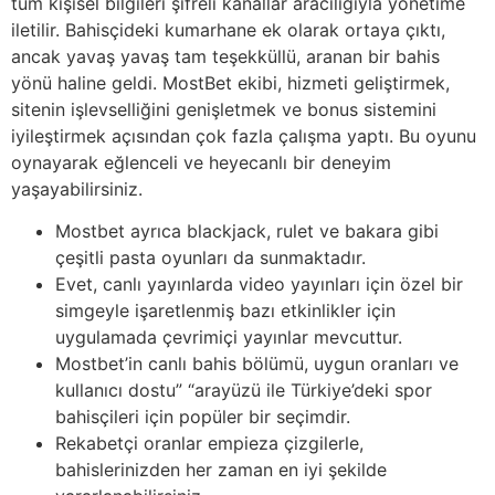
tüm kişisel bilgileri şifreli kanallar aracılığıyla yönetime
iletilir. Bahisçideki kumarhane ek olarak ortaya çıktı,
ancak yavaş yavaş tam teşekküllü, aranan bir bahis
yönü haline geldi. MostBet ekibi, hizmeti geliştirmek,
sitenin işlevselliğini genişletmek ve bonus sistemini
iyileştirmek açısından çok fazla çalışma yaptı. Bu oyunu
oynayarak eğlenceli ve heyecanlı bir deneyim
yaşayabilirsiniz.
Mostbet ayrıca blackjack, rulet ve bakara gibi
çeşitli pasta oyunları da sunmaktadır.
Evet, canlı yayınlarda video yayınları için özel bir
simgeyle işaretlenmiş bazı etkinlikler için
uygulamada çevrimiçi yayınlar mevcuttur.
Mostbet’in canlı bahis bölümü, uygun oranları ve
kullanıcı dostu” “arayüzü ile Türkiye’deki spor
bahisçileri için popüler bir seçimdir.
Rekabetçi oranlar empieza çizgilerle,
bahislerinizden her zaman en iyi şekilde