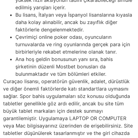
edilmiş yarışları içerir.
Bu lisans, İtalyan veya İspanyol lisanslarına kıyasla
daha kolay alınabilir, ancak bu zayıflık diğer
faktörlerle dengelenmektedir.
Çevrimiçi online poker odası, oyuncuların
turnuvalarda ve ring oyunlarında gerçek para için
birbirleriyle rekabet etmelerine olanak tanır.
Ana hoş geldin bonusunun yanı sıra, bahis
şirketinin düzenli Mostbet bonusları da
bulunmaktadır ve tüm bölümleri etkiler.
Curaçao lisansı, operatörün güvenlik, adalet, dürüstlük
ve diğer önemli faktörlerde katı standartlara uymasını
sağlar. Spor bahis uygulamaları söz konusu olduğunda
tabletler genellikle göz ardı edilir, ancak bu site tüm
büyük tablet markaları için destek sunmayı
garantilemiştir. Uygulamaya LAPTOP OR COMPUTER
veya Mac bilgisayarınız üzerinden de erişebilirsiniz. Site
tabletler düşünülerek tasarlanmıştır ve the girl cihazda