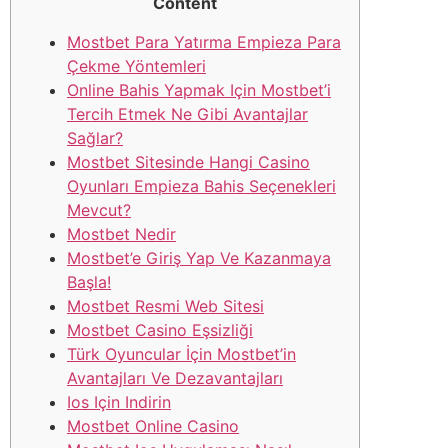
Content
Mostbet Para Yatırma Empieza Para
Çekme Yöntemleri
Online Bahis Yapmak Için Mostbet’i
Tercih Etmek Ne Gibi Avantajlar
Sağlar?
Mostbet Sitesinde Hangi Casino
Oyunları Empieza Bahis Seçenekleri
Mevcut?
Mostbet Nedir
Mostbet’e Giriş Yap Ve Kazanmaya
Başla!
Mostbet Resmi Web Sitesi
Mostbet Casino Eşsizliği
Türk Oyuncular İçin Mostbet’in
Avantajları Ve Dezavantajları
Ios Için Indirin
Mostbet Online Casino