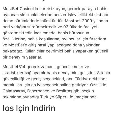
MostBet Casino’da ücretsiz oyun, gerçek parayla bahis
oynanan slot makinelerine benzer işlevsellikteki slotların
demo sürümlerinde mümkündür. Mostbet 2009 yılından
beri varlığını sürdürmektedir ve 93 ülkede faaliyet
göstermektedir. İncelemede, bahis bürosunun
özelliklerine, bahis koşullarına, oyuncular için fırsatlara
ve MostBet’e giriş nasıl yapılacağına daha yakından
bakacağız. Kullanıcılar çevrimiçi bahis yaparken güvenli
bir deneyim yaşarlar.
Mostbet314 gerçek zamanlı güncellemeler ve
istatistikler sağlayarak bahis deneyimini geliştirir. Sitenin
güvenilirliği ve geniş seçenekleri, onu Türkiye’deki spor
meraklıları için en iyi seçenek haline getiriyor. Özellikle
Galatasaray, Fenerbahçe ve Beşiktaş gibi seçkin
takımların oynadığı Türkiye Süper Ligi maçlarında.
Ios Için Indirin