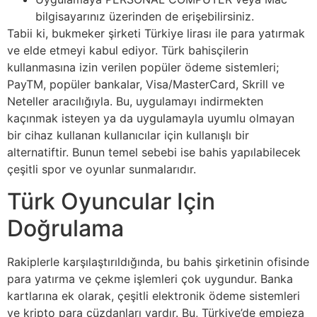
bilgisayarınız üzerinden de erişebilirsiniz.
Tabii ki, bukmeker şirketi Türkiye lirası ile para yatırmak
ve elde etmeyi kabul ediyor. Türk bahisçilerin
kullanmasına izin verilen popüler ödeme sistemleri;
PayTM, popüler bankalar, Visa/MasterCard, Skrill ve
Neteller aracılığıyla. Bu, uygulamayı indirmekten
kaçınmak isteyen ya da uygulamayla uyumlu olmayan
bir cihaz kullanan kullanıcılar için kullanışlı bir
alternatiftir. Bunun temel sebebi ise bahis yapılabilecek
çeşitli spor ve oyunlar sunmalarıdır.
Türk Oyuncular Için
Doğrulama
Rakiplerle karşılaştırıldığında, bu bahis şirketinin ofisinde
para yatırma ve çekme işlemleri çok uygundur. Banka
kartlarına ek olarak, çeşitli elektronik ödeme sistemleri
ve kripto para cüzdanları vardır. Bu, Türkiye’de empieza