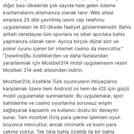
diğer bazı ülkelerde çok sayıda hale gelen ödeme
kısıtlamalarını atlamanıza olanak tanır. Web sitesi
empieza 25 dile çevrilmiş resmi cep telefonu
uygulamaları ile 93 ülkede faaliyet göstermektedir. Bahis
şirketi neredeyse tüm sporlara ve siber sporlara bahis
yapmanıza olanak tanır. Ayrıca birçok dijital slot ve
poker oyunu içeren bir internet casino da mevcuttur.”
“[newline]Bu özelliklerden ve daha fazlasından
yararlanmak için Mostbet314 mobil uygulamasını resmi
Mostbet 314 web sitesinden indirin.
Mostbet314, özellikle Türk oyuncuların ihtiyaçlarını
karşılamak üzere hem Android os hem de iOS için güçlü
mobil uygulamalar sunmaktadır. Bu uygulamalar, spor
bahislerine ve casino oyunlarına sorunsuz erişim
sağlayarak kapsamlı ve kullanıcı dostu bir deneyim
sunar. Tam mostbet Giriş para çekme işlemleri oyun
boyunca mevcuttur, ancak otomatik ve kısmi para
çekme yoktur. Tek tıkla bahis özelliği ile bir bahis