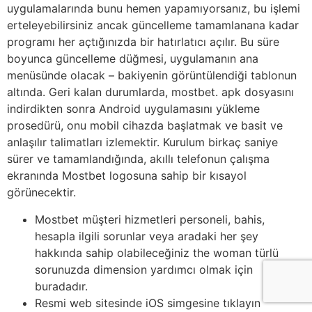
uygulamalarında bunu hemen yapamıyorsanız, bu işlemi
erteleyebilirsiniz ancak güncelleme tamamlanana kadar
programı her açtığınızda bir hatırlatıcı açılır. Bu süre
boyunca güncelleme düğmesi, uygulamanın ana
menüsünde olacak – bakiyenin görüntülendiği tablonun
altında. Geri kalan durumlarda, mostbet. apk dosyasını
indirdikten sonra Android uygulamasını yükleme
prosedürü, onu mobil cihazda başlatmak ve basit ve
anlaşılır talimatları izlemektir. Kurulum birkaç saniye
sürer ve tamamlandığında, akıllı telefonun çalışma
ekranında Mostbet logosuna sahip bir kısayol
görünecektir.
Mostbet müşteri hizmetleri personeli, bahis,
hesapla ilgili sorunlar veya aradaki her şey
hakkında sahip olabileceğiniz the woman türlü
sorunuzda dimension yardımcı olmak için
buradadır.
Resmi web sitesinde iOS simgesine tıklayın