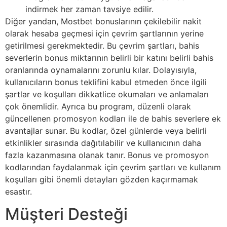
indirmek her zaman tavsiye edilir.
Diğer yandan, Mostbet bonuslarının çekilebilir nakit
olarak hesaba geçmesi için çevrim şartlarının yerine
getirilmesi gerekmektedir. Bu çevrim şartları, bahis
severlerin bonus miktarının belirli bir katını belirli bahis
oranlarında oynamalarını zorunlu kılar. Dolayısıyla,
kullanıcıların bonus teklifini kabul etmeden önce ilgili
şartlar ve koşulları dikkatlice okumaları ve anlamaları
çok önemlidir. Ayrıca bu program, düzenli olarak
güncellenen promosyon kodları ile de bahis severlere ek
avantajlar sunar. Bu kodlar, özel günlerde veya belirli
etkinlikler sırasında dağıtılabilir ve kullanıcının daha
fazla kazanmasına olanak tanır. Bonus ve promosyon
kodlarından faydalanmak için çevrim şartları ve kullanım
koşulları gibi önemli detayları gözden kaçırmamak
esastır.
Müşteri Desteği