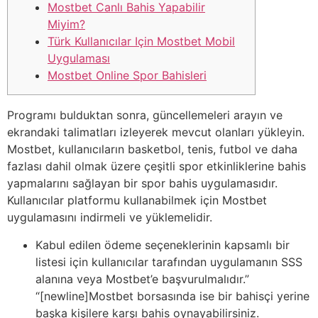
Mostbet Canlı Bahis Yapabilir
Miyim?
Türk Kullanıcılar Için Mostbet Mobil
Uygulaması
Mostbet Online Spor Bahisleri
Programı bulduktan sonra, güncellemeleri arayın ve
ekrandaki talimatları izleyerek mevcut olanları yükleyin.
Mostbet, kullanıcıların basketbol, tenis, futbol ve daha
fazlası dahil olmak üzere çeşitli spor etkinliklerine bahis
yapmalarını sağlayan bir spor bahis uygulamasıdır.
Kullanıcılar platformu kullanabilmek için Mostbet
uygulamasını indirmeli ve yüklemelidir.
Kabul edilen ödeme seçeneklerinin kapsamlı bir
listesi için kullanıcılar tarafından uygulamanın SSS
alanına veya Mostbet’e başvurulmalıdır.”
“[newline]Mostbet borsasında ise bir bahisçi yerine
başka kişilere karşı bahis oynayabilirsiniz.