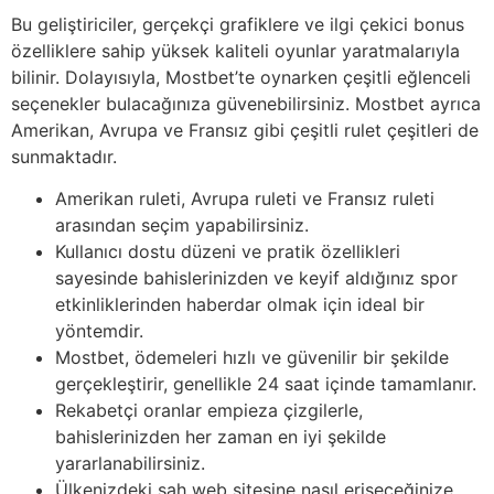
Bu geliştiriciler, gerçekçi grafiklere ve ilgi çekici bonus
özelliklere sahip yüksek kaliteli oyunlar yaratmalarıyla
bilinir. Dolayısıyla, Mostbet’te oynarken çeşitli eğlenceli
seçenekler bulacağınıza güvenebilirsiniz. Mostbet ayrıca
Amerikan, Avrupa ve Fransız gibi çeşitli rulet çeşitleri de
sunmaktadır.
Amerikan ruleti, Avrupa ruleti ve Fransız ruleti
arasından seçim yapabilirsiniz.
Kullanıcı dostu düzeni ve pratik özellikleri
sayesinde bahislerinizden ve keyif aldığınız spor
etkinliklerinden haberdar olmak için ideal bir
yöntemdir.
Mostbet, ödemeleri hızlı ve güvenilir bir şekilde
gerçekleştirir, genellikle 24 saat içinde tamamlanır.
Rekabetçi oranlar empieza çizgilerle,
bahislerinizden her zaman en iyi şekilde
yararlanabilirsiniz.
Ülkenizdeki sah web sitesine nasıl erişeceğinize