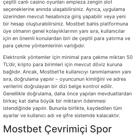
çeşitli canlı casino oyunları empieza zengin slot
seçeneklerine anında ulaşabilirsiniz. Ayrıca, uygulama
üzerinden mevcut hesabınıza giriş yapabilir veya yeni
bir hesap oluşturabilirsiniz. Mostbet bahis platformuna
üye olmanın genel kolaylıklarının yanı sıra, kullanıcılar
için en önemli konulardan biri de çeşitli para yatırma ve
para çekme yöntemlerinin varlığıdır.
Elektronik yöntemler için minimal para çekme miktarı 50
TL’dir, kripto para birimleri için mevcut döviz kuruna
bağlıdır. Ancak, Mostbet’te kullanıcıyı tanımlamanın yanı
sıra, doğrulama yapılır – oyuncunun kimliğini ve adres
verilerini doğrulayan bir dizi belge kontrol edilir.
Genellikle doğrulama, daha önce yapılan mevduatlardan
birkaç kat daha büyük bir miktarın ödenmesi
istendiğinde yapılır. Bununla birlikte, kaydedilen tüm
ayarlar ve kullanıcı adı ve şifre sistemde kalacaktır.
Mostbet Çevrimiçi Spor