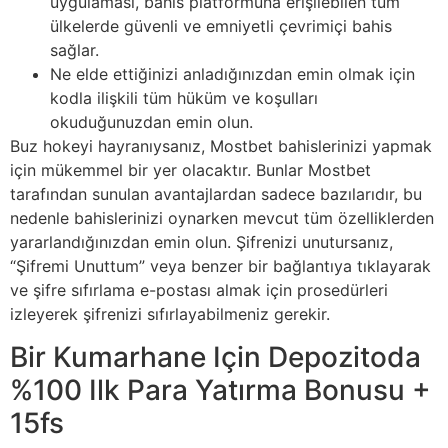
uygulaması, bahis platformuna erişilebilen tüm
ülkelerde güvenli ve emniyetli çevrimiçi bahis
sağlar.
Ne elde ettiğinizi anladığınızdan emin olmak için
kodla ilişkili tüm hüküm ve koşulları
okuduğunuzdan emin olun.
Buz hokeyi hayranıysanız, Mostbet bahislerinizi yapmak
için mükemmel bir yer olacaktır. Bunlar Mostbet
tarafından sunulan avantajlardan sadece bazılarıdır, bu
nedenle bahislerinizi oynarken mevcut tüm özelliklerden
yararlandığınızdan emin olun. Şifrenizi unutursanız,
“Şifremi Unuttum” veya benzer bir bağlantıya tıklayarak
ve şifre sıfırlama e-postası almak için prosedürleri
izleyerek şifrenizi sıfırlayabilmeniz gerekir.
Bir Kumarhane Için Depozitoda
%100 Ilk Para Yatırma Bonusu +
15fs