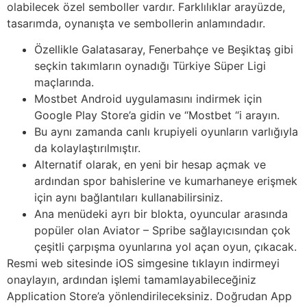
olabilecek özel semboller vardır. Farklılıklar arayüzde,
tasarımda, oynanışta ve sembollerin anlamındadır.
Özellikle Galatasaray, Fenerbahçe ve Beşiktaş gibi
seçkin takımların oynadığı Türkiye Süper Ligi
maçlarında.
Mostbet Android uygulamasını indirmek için
Google Play Store’a gidin ve “Mostbet “i arayın.
Bu aynı zamanda canlı krupiyeli oyunların varlığıyla
da kolaylaştırılmıştır.
Alternatif olarak, en yeni bir hesap açmak ve
ardından spor bahislerine ve kumarhaneye erişmek
için aynı bağlantıları kullanabilirsiniz.
Ana menüdeki ayrı bir blokta, oyuncular arasında
popüler olan Aviator – Spribe sağlayıcısından çok
çeşitli çarpışma oyunlarına yol açan oyun, çıkacak.
Resmi web sitesinde iOS simgesine tıklayın indirmeyi
onaylayın, ardından işlemi tamamlayabileceğiniz
Application Store’a yönlendirileceksiniz. Doğrudan App