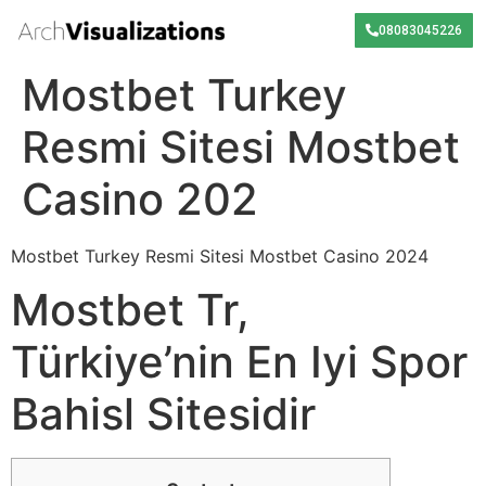
08083045226
Mostbet Turkey
Resmi Sitesi Mostbet
Casino 202
Mostbet Turkey Resmi Sitesi Mostbet Casino 2024
Mostbet Tr,
Türkiye’nin En Iyi Spor
Bahisl Sitesidir