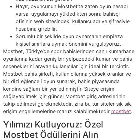
Hayır, oyuncunun Mostbet’te zaten oyun hesabı
varsa, uygulamayı yükledikten sonra bahisçi
ofisinin web sitesindeki kullanıcı adı ve şifresiyle
hesabına girebilir.
Sorumlu bir şekilde oyun oynamanın empieza
kişisel sınırlara uymak önemini vurguluyoruz.
Mostbet, Türkiye’de spor bahislerinden canlı kumarhane
oyunlarına kadar geniş bir yelpazedeki kumar ve bahis
seçeneklerini arayan kullanıcılar için ideal bir tercihtir.
Mostbet bahis şirketi, kullanıcılarına yüksek oranlar ve
bir dizi eğlenceli oyun sunarak, bahis piyasasında
kendine sağlam bir yer edinmiştir. Siteye erişim
sağlayabilmek için güncel Mostbet giriş adreslerinin
takip edilmesi gerekmektedir, zira bu tür siteler sık sık
erişim engellemelerine maruz kalabilmektedir
mostbet
.
Yılımızı Kutluyoruz: Özel
Mostbet Ödüllerini Alın