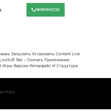
h
08083045226
ние Загрузить Установить Content Live
Live%3F Bet – Скачать Приложение
et Игры Версии Интерфейс И Структура
acy Policy