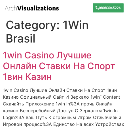
08083045226
Category:
1Win
Brasil
1win Casino Лучшие
Онлайн Ставки На Спорт
1вин Казин
1win Casino Лучшие Онлайн Ставки На Спорт 1вин
Казино Официальный Сайт И Зеркало 1win” Content
Скачайть Приложение 1win In%3A прочь Онлайн-
казино Бесперебойный Доступ С Зеркалом 1win In
Login%3A ваш Путь К огромным Играм Отзывчивый
Игровой процесс%3A Единство На всех Устройствах