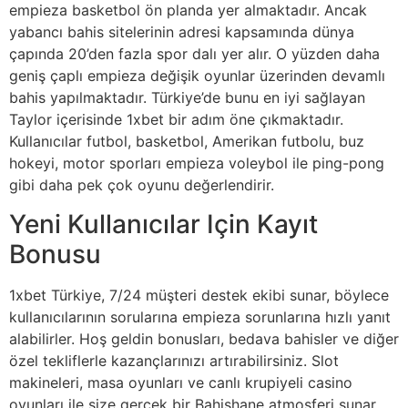
empieza basketbol ön planda yer almaktadır. Ancak
yabancı bahis sitelerinin adresi kapsamında dünya
çapında 20’den fazla spor dalı yer alır. O yüzden daha
geniş çaplı empieza değişik oyunlar üzerinden devamlı
bahis yapılmaktadır. Türkiye’de bunu en iyi sağlayan
Taylor içerisinde 1xbet bir adım öne çıkmaktadır.
Kullanıcılar futbol, basketbol, Amerikan futbolu, buz
hokeyi, motor sporları empieza voleybol ile ping-pong
gibi daha pek çok oyunu değerlendirir.
Yeni Kullanıcılar Için Kayıt
Bonusu
1xbet Türkiye, 7/24 müşteri destek ekibi sunar, böylece
kullanıcılarının sorularına empieza sorunlarına hızlı yanıt
alabilirler. Hoş geldin bonusları, bedava bahisler ve diğer
özel tekliflerle kazançlarınızı artırabilirsiniz. Slot
makineleri, masa oyunları ve canlı krupiyeli casino
oyunları ile size gerçek bir Bahishane atmosferi sunar.