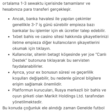
ortalama 1-3 sewaktu içerisinde tamamlanır ve
hesabınıza para transferi gerçekleşir.
Ancak, banka havalesi ile yapılan çekimler
genellikle 3-7 iş günü sürebilir empieza bazı
bankalar bu işlemler için ek ücretler talep edebilir.
1xbet bahis ve casino sitesi hakkında şikayetlerinizi
iletme empieza diğer kullanıcıların şikayetlerini
okumak için tıklayın.
Kullanıcılar, sitenin betagt köşesinde yer joe “Canlı
Destek” butonuna tıklayarak bu servisten
faydalanabilirler.
Ayrıca, your ex bonusun süresi ve geçerlilik
koşulları değişebilir, bu nedenle güncel bilgilere
erişim sağlamak önemlidir.
Platformun kurucuları, Rusya merkezli bir bahis ve
oyun şirketi olan Marikit Holdings Ltd. tarafından
yönetilmektedir.
Bu konuda çoğunluk ele alındığı zaman Genelde futbol