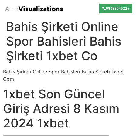
08083045226
Bahis Şirketi Online
Spor Bahisleri Bahis
Şirketi 1xbet Co
Bahis Şirketi Online Spor Bahisleri Bahis Şirketi 1xbet
Com
1xbet Son Güncel
Giriş Adresi 8 Kasım
2024 1xbet