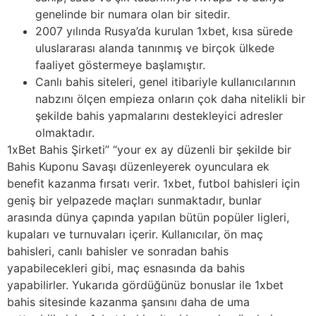
genelinde bir numara olan bir sitedir.
2007 yılında Rusya’da kurulan 1xbet, kısa sürede
uluslararası alanda tanınmış ve birçok ülkede
faaliyet göstermeye başlamıştır.
Canlı bahis siteleri, genel itibariyle kullanıcılarının
nabzını ölçen empieza onların çok daha nitelikli bir
şekilde bahis yapmalarını destekleyici adresler
olmaktadır.
1xBet Bahis Şirketi” “your ex ay düzenli bir şekilde bir
Bahis Kuponu Savaşı düzenleyerek oyunculara ek
benefit kazanma fırsatı verir. 1xbet, futbol bahisleri için
geniş bir yelpazede maçları sunmaktadır, bunlar
arasında dünya çapında yapılan bütün popüler ligleri,
kupaları ve turnuvaları içerir. Kullanıcılar, ön maç
bahisleri, canlı bahisler ve sonradan bahis
yapabilecekleri gibi, maç esnasında da bahis
yapabilirler. Yukarıda gördüğünüz bonuslar ile 1xbet
bahis sitesinde kazanma şansını daha de uma