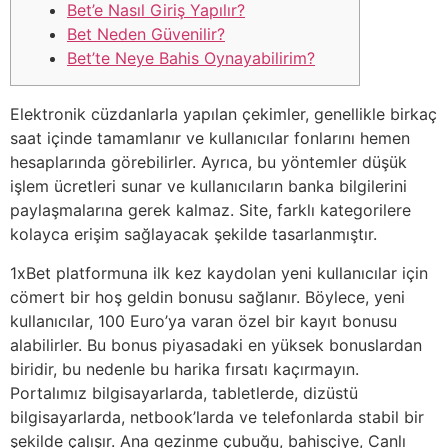
Bet’e Nasıl Giriş Yapılır?
Bet Neden Güvenilir?
Bet’te Neye Bahis Oynayabilirim?
Elektronik cüzdanlarla yapılan çekimler, genellikle birkaç
saat içinde tamamlanır ve kullanıcılar fonlarını hemen
hesaplarında görebilirler. Ayrıca, bu yöntemler düşük
işlem ücretleri sunar ve kullanıcıların banka bilgilerini
paylaşmalarına gerek kalmaz. Site, farklı kategorilere
kolayca erişim sağlayacak şekilde tasarlanmıştır.
1xBet platformuna ilk kez kaydolan yeni kullanıcılar için
cömert bir hoş geldin bonusu sağlanır. Böylece, yeni
kullanıcılar, 100 Euro’ya varan özel bir kayıt bonusu
alabilirler. Bu bonus piyasadaki en yüksek bonuslardan
biridir, bu nedenle bu harika fırsatı kaçırmayın.
Portalımız bilgisayarlarda, tabletlerde, dizüstü
bilgisayarlarda, netbook’larda ve telefonlarda stabil bir
şekilde çalışır. Ana gezinme çubuğu, bahisçiye, Canlı