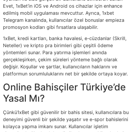
Evet, 1xBet’in iOS ve Android os cihazlar için enhance
edilmiş mobil uygulaması mevcuttur. Ayrıca, 1xbet
Telegram kanalında, kullanıcılar özel bonuslar empieza
promosyon kodları gibi fırsatlara ulaşabilir.
1xBet, kredi kartları, banka havalesi, e-cüzdanlar (Skrill,
Neteller) ve kripto pra birimleri gibi çeşitli ödeme
yöntemleri sunar. Para yatırma işlemleri anında
gerçekleşirken, çekim süreleri yönteme bağlı olarak
değişir. Koşullar ve şartlar, kullanıcıların haklarını ve
platformun sorumluluklarını net bir şekilde ortaya koyar.
Online Bahisçiler Türkiye’de
Yasal Mı?
Çünkü1xBet gibi güvenilir bir bahis sitesi, kullanıcılara bu
deneyimi güvenli bir şekilde yaşatır ve e-spor bahislerini
kolayca yapma imkanı sunar. Kullanıcılar işletim