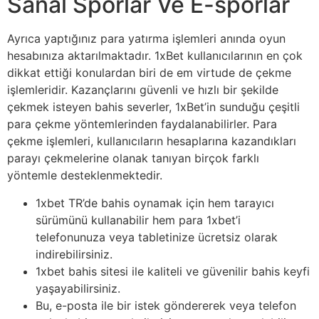
Sanal Sporlar Ve E-sporlar
Ayrıca yaptığınız para yatırma işlemleri anında oyun
hesabınıza aktarılmaktadır. 1xBet kullanıcılarının en çok
dikkat ettiği konulardan biri de em virtude de çekme
işlemleridir. Kazançlarını güvenli ve hızlı bir şekilde
çekmek isteyen bahis severler, 1xBet’in sunduğu çeşitli
para çekme yöntemlerinden faydalanabilirler. Para
çekme işlemleri, kullanıcıların hesaplarına kazandıkları
parayı çekmelerine olanak tanıyan birçok farklı
yöntemle desteklenmektedir.
1xbet TR’de bahis oynamak için hem tarayıcı
sürümünü kullanabilir hem para 1xbet’i
telefonunuza veya tabletinize ücretsiz olarak
indirebilirsiniz.
1xbet bahis sitesi ile kaliteli ve güvenilir bahis keyfi
yaşayabilirsiniz.
Bu, e-posta ile bir istek göndererek veya telefon