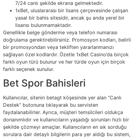
7/24 canlı şekilde ekrana gelmektedir.
1xBet, uluslararası bir lisans çerçevesinde çalışan
yasal bir bahis sitesidir, ancak şu anda yerel bir
lisansı bulunmamaktadır.
Genellikle belge gönderme veya telefon numarası
doğrulama gerektirebilirsiniz. Promosyon kodları, belirli
bir promosyondan veya tekliften yararlanmanızı
sağlayan özel kodlardır. Özetle 1xBet Casino’da birçok
farklı oyun türü bulunur ve her türde oyun için birçok
farklı seçenek sunulur.
Bet Spor Bahisleri
Kullanıcılar, sitenin betagt köşesinde yer alan “Canlı
Destek” butonuna tıklayarak bu servisten
faydalanabilirler. Ayrıca, müşteri temsilcileri oldukça
donanımlıdır ve kullanıcıların yaşadığı sorunları hızlı bir
şekilde çözmeyi amaçlar. Kullanıcıların en sık sorduğu
sorulara dair detaylı bilgilerin para yer aldığı bu sistem,