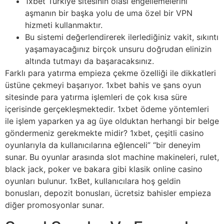
1xbet Türkiye sitesinin olası engellemelerini
aşmanın bir başka yolu de uma özel bir VPN
hizmeti kullanmaktır.
Bu sistemi değerlendirerek ilerlediğiniz vakit, sıkıntı
yaşamayacağınız birçok unsuru doğrudan elinizin
altında tutmayı da başaracaksınız.
Farklı para yatırma empieza çekme özelliği ile dikkatleri
üstüne çekmeyi başarıyor. 1xbet bahis ve şans oyun
sitesinde para yatırma işlemleri de çok kısa süre
içerisinde gerçekleşmektedir. 1xbet ödeme yöntemleri
ile işlem yaparken ya ag üye olduktan herhangi bir belge
göndermeniz gerekmekte midir? 1xbet, çeşitli casino
oyunlarıyla da kullanıcılarına eğlenceli” “bir deneyim
sunar. Bu oyunlar arasında slot machine makineleri, rulet,
black jack, poker ve bakara gibi klasik online casino
oyunları bulunur. 1xBet, kullanıcılara hoş geldin
bonusları, depozit bonusları, ücretsiz bahisler empieza
diğer promosyonlar sunar.