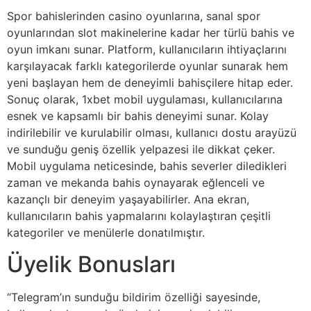
Spor bahislerinden casino oyunlarına, sanal spor
oyunlarından slot makinelerine kadar her türlü bahis ve
oyun imkanı sunar. Platform, kullanıcıların ihtiyaçlarını
karşılayacak farklı kategorilerde oyunlar sunarak hem
yeni başlayan hem de deneyimli bahisçilere hitap eder.
Sonuç olarak, 1xbet mobil uygulaması, kullanıcılarına
esnek ve kapsamlı bir bahis deneyimi sunar. Kolay
indirilebilir ve kurulabilir olması, kullanıcı dostu arayüzü
ve sunduğu geniş özellik yelpazesi ile dikkat çeker.
Mobil uygulama neticesinde, bahis severler diledikleri
zaman ve mekanda bahis oynayarak eğlenceli ve
kazançlı bir deneyim yaşayabilirler. Ana ekran,
kullanıcıların bahis yapmalarını kolaylaştıran çeşitli
kategoriler ve menülerle donatılmıştır.
Üyelik Bonusları
“Telegram’ın sunduğu bildirim özelliği sayesinde,