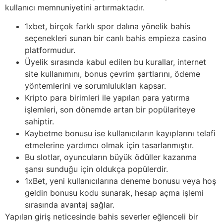
kullanıcı memnuniyetini artırmaktadır.
1xbet, birçok farklı spor dalına yönelik bahis
seçenekleri sunan bir canlı bahis empieza casino
platformudur.
Üyelik sırasında kabul edilen bu kurallar, internet
site kullanımını, bonus çevrim şartlarını, ödeme
yöntemlerini ve sorumlulukları kapsar.
Kripto para birimleri ile yapılan para yatırma
işlemleri, son dönemde artan bir popülariteye
sahiptir.
Kaybetme bonusu ise kullanıcıların kayıplarını telafi
etmelerine yardımcı olmak için tasarlanmıştır.
Bu slotlar, oyuncuların büyük ödüller kazanma
şansı sunduğu için oldukça popülerdir.
1xBet, yeni kullanıcılarına deneme bonusu veya hoş
geldin bonusu kodu sunarak, hesap açma işlemi
sırasında avantaj sağlar.
Yapılan giriş neticesinde bahis severler eğlenceli bir