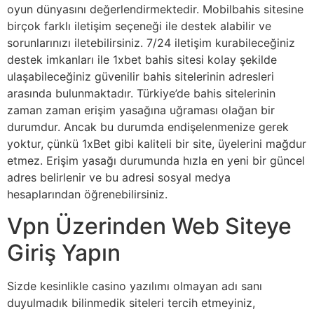
oyun dünyasını değerlendirmektedir. Mobilbahis sitesine
birçok farklı iletişim seçeneği ile destek alabilir ve
sorunlarınızı iletebilirsiniz. 7/24 iletişim kurabileceğiniz
destek imkanları ile 1xbet bahis sitesi kolay şekilde
ulaşabileceğiniz güvenilir bahis sitelerinin adresleri
arasında bulunmaktadır. Türkiye’de bahis sitelerinin
zaman zaman erişim yasağına uğraması olağan bir
durumdur. Ancak bu durumda endişelenmenize gerek
yoktur, çünkü 1xBet gibi kaliteli bir site, üyelerini mağdur
etmez. Erişim yasağı durumunda hızla en yeni bir güncel
adres belirlenir ve bu adresi sosyal medya
hesaplarından öğrenebilirsiniz.
Vpn Üzerinden Web Siteye
Giriş Yapın
Sizde kesinlikle casino yazılımı olmayan adı sanı
duyulmadık bilinmedik siteleri tercih etmeyiniz,